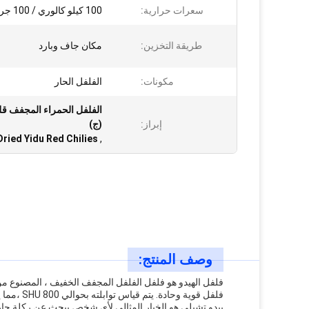
سعرات حرارية:
100 كيلو كالوري / 100 جرام
طريقة التخزين:
مكان جاف وبارد
مكونات:
الفلفل الحار
الفلفل الحمراء المجفف قليل
إبراز:
(ج)
Dried Yidu Red Chilies
,
وصف المنتج:
فلفل قوية وحادة. يتم قياس توابلته بحوالي 800 SHU ،مما يجعله فلفل حار جداطعمها حلو و حار و يضيف طعم إضافي إلى أي طبق
ييدو تشيلي هو الخيار المثالي لأي شخص يبحث عن ركلة حا