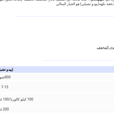
فعة نكهة(يودو تشيلي) هو الخيار المثالي
يوي المجفف
(ييدو تشي
800شوشو
7-15 سم
100 كيلو كالوريا/100 غرام
200 غرام