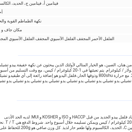
فيتامين أ، فيتامين ج، الحديد، الكالس
أح
نكهة الطماطم القوية والح
مكان جاف و ب
الفلفل الأحمر المجفف الفلفل الآسيوي المجفف الفلفل الآسيوي الم
نان، الصين، هو الخيار المثالي لأولئك الذين يبحثون عن نكهة خفيفة.ييدو تشيل
لديها الحد الأدنى للكمية الطلب من 1 كيلوغرام، بسعر 2.5 دولار / كيلوغرام. يتم تعبئتها في 1-20 كيلوغرام / كيس، مع وقت التسليم من أس
واحد وشروط الدفع من T / T. قدرة التوريد هي 20000MT. مع حرارة 800shu وذوقها الحار،فلفل اليدو هو إضافة رائعة إلى أي طبقيدو ت
 تشيلي يدو تشيلي يدو تشيلي يدو تشيلي يدو تشيلي يدو تشيلي يدو تشيلي يدو تشي
ييدو تشيلي هو الخيار المثالي للفلفل الحار المجفف. تم اعتماد فلفل ييدو الجديد من قبل HACCP و ISO و KOSHER و MUI. لديه الحد الأدنى
للكمية 1 كيلو و سعر 2.5 دولار / كيلو.إنه يأتي في عبوات 1-20 كيلوغرام / كيس ويم
نقدم قدرة إمداد 20000MT. منتجاتنا غنية بفيتامين A، فيتامين C، الحديد، الكالسيوم ولها طعم حار لذيذ. كل وزن صافي هو 200g.للحفاظ 