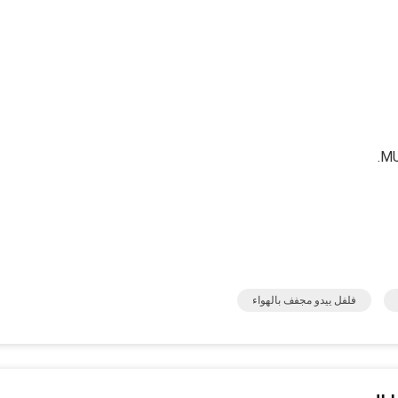
فلفل ييدو مجفف بالهواء