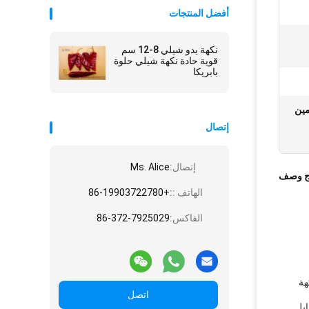
أفضل المنتجات
نكهة يدو شيلي 8-12 سم
قوية حادة نكهة شيلي حلوة
بابريكا
مين
إتصال
إتصال:
Ms. Alice
ج وصف
الهاتف ::
+86-19903722780
الفاكس:
86-372-7925029
ولديه نكهة
اتصل
ابل