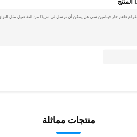
 المنتج
نا مهتم بذلك الفلفل الحمراء المجفف 100 كيلو كالوري / 100 غرام طعم حار فيتامين سي هل يمكن أن ترسل لي مزيدًا من التفاصيل مثل النوع
منتجات مماثلة