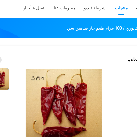
منتجات
أشرطة فيديو
معلومات عنا
اتصل بنا
أخبار
و كالوري / 100 غرام طعم