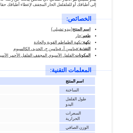
إلى أطباقك أو للفلفلفل الحار المجفف لإعطاء أطباقك حقا د
الخصائص:
اسم المنتج
(ييدو تشيلي)
طعم:
حار
نكهة:
نكهة الطماطم القوية والحادة
التغذية:
فيتامين أ، فيتامين ج، الحديد، الكالسيوم
المكونات:
الفلفل الآسيوي المجفف الفلفل الأحمر الآس
المعلمات التقنية:
اسم المنتج
الساخنة
طول الفلفل
اليدو
السعرات
الحرارية
الوزن الصافي