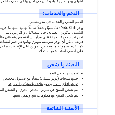
تشيلي ييدو طازجة ولذيذة، يرجى تخزينها في مكان جاف وبا
الدعم والخدمات:
الدعم التقني و الخدمة في ييدو تشيلي
يوفر Yidu Chili دعمًا تقنيًا وشغلاً شاملًا لجمي
التثبيت، التكوين، الصيانة، حل المشاكل، وأكثر من ذلك.
نحن نقدم خدمة العملاء على مدار الساعة، مع دعم فني متاح 
فريقنا يمكن أن توفر سريعة، موثوق بها،ودعم خبير لمساعدتك على ال
كما نقدم مجموعة متنوعة من الموارد على الإنترنت، بما 
على أقصى استفادة من منتجك.
التعبئة والشحن:
تعبئة وشحن فلفل اليدو:
جميع منتجات (يودو تشيلي) معبأة مع صندوق مخصص
ثم يتم إغلاق الصندوق مع غلاف بلاستيكي للحماية.
يتم شحن المنتج عن طريق الشحن الجوي أو الشحن البحر
يتم شحن المنتج مع معلومات تتبع ويمكن تتبعها.
الأسئلة الشائعة: