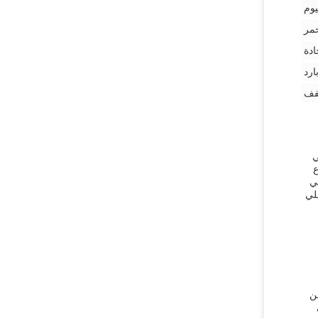
يوم
مر
ادة
ارد
جفف
ي
بوع
شيلي
لي
كن تسليمه خلال أسبوع واحد. شروط الدفع هي T / T. نحن
على