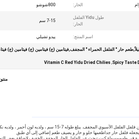
الحار:
800شوشو
طول Yidu الفلفل
7-15 سم
الحار:
اسم المنتج:
ييدو تشيلي
اً,طعم حار " الفلفل الحمراء " المجفف,فيتامين (ج) فيتامين (ج) فيتامين (ج) فيتا
Vitamin C Red Yidu Dried Chilies
,
Spicy Taste 
منتو
فلفل الهيدو هو فلفل الفلفل المجفف الخفيف ، المصنوع من فلفل الفلفل الآسيوي المجفف. يبلغ طوله 7-15 سم ، ولديه لون أحمر ، 
رة في طهيهمسواء كنت تبحث عن الفلفل الحار المجفف الخفيف لإضافة بعض التو