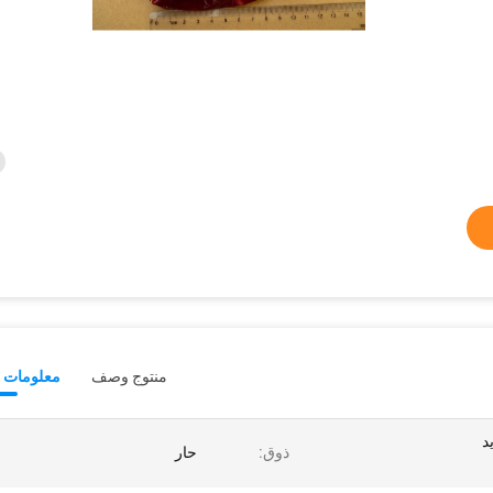
منتوج وصف
معلومات ت
د
ذوق:
حار