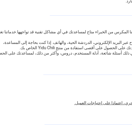
رد.
ع منتجاتنا. فريقنا المكرس من الخبراء متاح لمساعدتك في أي مشاكل تقنية قد تواجهها.خدماتنا 
عبر البريد الإلكتروني، الدردشة الحية، والهاتف. إذا كنت بحاجة إلى المساعدة،
حصول على أقصى استفادة من منتج Yidu Chili الخاص بك.
في ذلك أسئلة شائعة، أدلة المستخدم، دروس، وأكثر من ذلك، لمساعدتك على الح
ي، اعتمادا على احتياجات العميل.