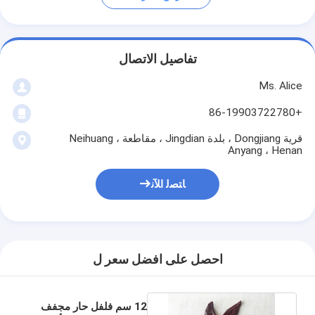
تفاصيل الاتصال
Ms. Alice
+86-19903722780
قرية Dongjiang ، بلدة Jingdian ، مقاطعة Neihuang ،
Anyang ، Henan
ﺎﺘﺼﻟ ﺍﻶﻧ
احصل على افضل سعر ل
12 سم فلفل حار مجفف