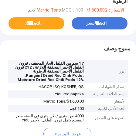
الرطوبة
الأسعار：$1,600.00/Metric Tons
MOQ：100 كجم
افضل سعر
ﺎﺘﺼﻟ ﺍﻶﻧ
منتوج وصف
17 سم من الفلفل الحار المجفف ، قرون
الفلفل الأحمر المجففة اللاذعة ، 12٪ قرون
أبرز
الفلفل الأحمر المجففة الرطوبة
,
,
Pungent Dried Red Chili Pods
12% Moisture Dried Red Chili Pods
إصدار الشهادات
HACCP, ISO, KOSHER, QS
اسم العلامة التجارية
Yidu red paprika
الأسعار
$1,600.00/Metric Tons
الحد الأدنى لكمية
100 كجم
4000 طن متري / طن متري في السنة سعر
القدرة على العرض
المصنع كامل قرون الفلفل الأحمر Yidu
عرض المزيد