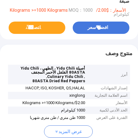
صبغة
الأسعار：$2.00/Kilograms >=1000 Kilograms
MOQ：1000
كيلوغرام
افضل سعر
ﺎﺘﺼﻟ ﺍﻶﻧ
منتوج وصف
أصيلة Yidu Chili ، الطهي Yidu Chili ،
80ASTA الفلفل الأحمر المجفف
أبرز
,
,
Culinary Yidu Chili
80ASTA Dried Red Peppers
إصدار الشهادات
HACCP, ISO, KOSHER, QS,HALAL
اسم العلامة التجارية
xinglong
الأسعار
$2.00/Kilograms >=1000 Kilograms
الحد الأدنى لكمية
1000 كيلوغرام
القدرة على العرض
1000 طن متري / طن متري شهريا
عرض المزيد