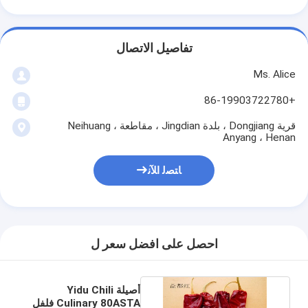
تفاصيل الاتصال
Ms. Alice
+86-19903722780
قرية Dongjiang ، بلدة Jingdian ، مقاطعة Neihuang ،
Anyang ، Henan
ﺎﺘﺼﻟ ﺍﻶﻧ
احصل على افضل سعر ل
أصيلة Yidu Chili
Culinary 80ASTA فلفل