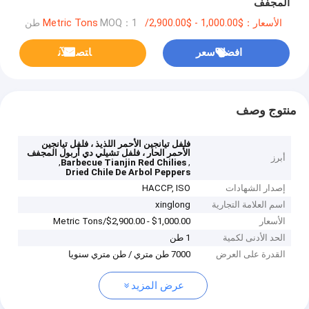
المجفف
الأسعار：$1,000.00 - $2,900.00/Metric Tons
MOQ：1 طن
افضل سعر
ﺎﺘﺼﻟ ﺍﻶﻧ
منتوج وصف
فلفل تيانجين الأحمر اللذيذ ، فلفل تيانجين
الأحمر الحار ، فلفل تشيلي دي أربول المجفف
أبرز
,
,
Barbecue Tianjin Red Chilies
Dried Chile De Arbol Peppers
إصدار الشهادات
HACCP, ISO
اسم العلامة التجارية
xinglong
الأسعار
$1,000.00 - $2,900.00/Metric Tons
الحد الأدنى لكمية
1 طن
القدرة على العرض
7000 طن متري / طن متري سنويا
عرض المزيد