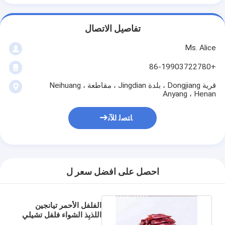
تفاصيل الاتصال
Ms. Alice
+86-19903722780
قرية Dongjiang ، بلدة Jingdian ، مقاطعة Neihuang ،
Anyang ، Henan
ﺎﺘﺼﻟ ﺍﻶﻧ
احصل على افضل سعر ل
الفلفل الأحمر تيانجين
اللذيذ الشواء فلفل تشيلي
دي أربول المجفف