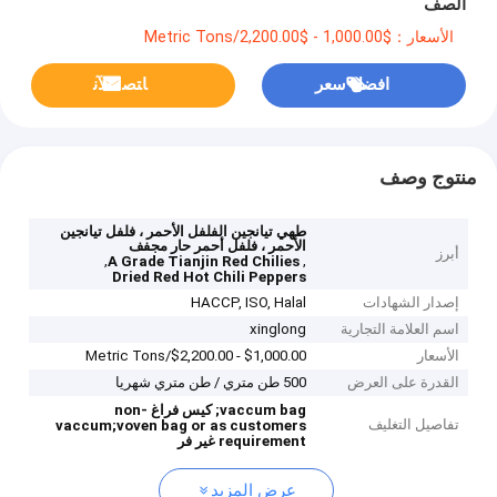
الصف
الأسعار：$1,000.00 - $2,200.00/Metric Tons
افضل سعر
ﺎﺘﺼﻟ ﺍﻶﻧ
منتوج وصف
طهي تيانجين الفلفل الأحمر ، فلفل تيانجين
الأحمر ، فلفل أحمر حار مجفف
أبرز
,
,
A Grade Tianjin Red Chilies
Dried Red Hot Chili Peppers
إصدار الشهادات
HACCP, ISO, Halal
اسم العلامة التجارية
xinglong
الأسعار
$1,000.00 - $2,200.00/Metric Tons
القدرة على العرض
500 طن متري / طن متري شهريا
vaccum bag;
كيس فراغ
non-
تفاصيل التغليف
vaccum;voven bag or as customers
requirement
غير فر
عرض المزيد