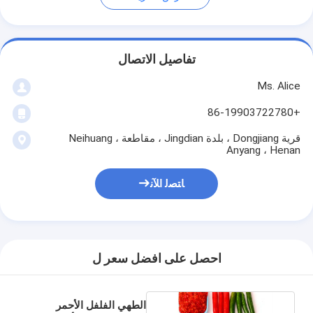
تفاصيل الاتصال
Ms. Alice
+86-19903722780
قرية Dongjiang ، بلدة Jingdian ، مقاطعة Neihuang ،
Anyang ، Henan
ﺎﺘﺼﻟ ﺍﻶﻧ
احصل على افضل سعر ل
الطهي الفلفل الأحمر