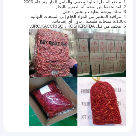
1. مصنع الفلفل الحلو المجفف والفلفل الحار منذ عام 2006
2. لقد تحققنا من صحة آلة التعقيم بالبخار
3. تملك ورشة تنظيف ومختبر داخلي.
4. مراقبة المختبر من المواد الخام إلى المنتجات النهائية.
5.100٪ منتجات طبيعية ، بدون أي إضافات.
6. معتمد من قبل BRC.KACCP.ISO ، KOSHER.FDA.