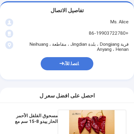
تفاصيل الاتصال
Ms. Alice
+86-19903722780
قرية Dongjiang ، بلدة Jingdian ، مقاطعة Neihuang ،
Anyang ، Henan
ﺎﺘﺼﻟ ﺍﻶﻧ
احصل على افضل سعر ل
مسحوق الفلفل الأحمر
الحار ييدو 8-15 سم مع
/ بدون الساق