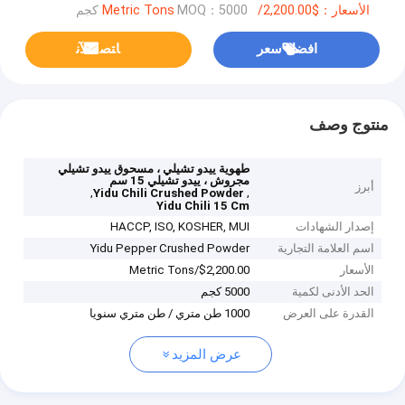
الأسعار：$2,200.00/Metric Tons
MOQ：5000 كجم
افضل سعر
ﺎﺘﺼﻟ ﺍﻶﻧ
منتوج وصف
طهوية ييدو تشيلي ، مسحوق ييدو تشيلي
مجروش ، ييدو تشيلي 15 سم
أبرز
,
,
Yidu Chili Crushed Powder
Yidu Chili 15 Cm
إصدار الشهادات
HACCP, ISO, KOSHER, MUI
اسم العلامة التجارية
Yidu Pepper Crushed Powder
الأسعار
$2,200.00/Metric Tons
الحد الأدنى لكمية
5000 كجم
القدرة على العرض
1000 طن متري / طن متري سنويا
عرض المزيد