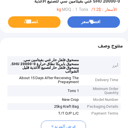
0-20000 SHU غني بفيتامين سي لتصنيع الأغذية
الأسعار：$1.2/kg
MOQ：1 Tons
افضل سعر
ﺎﺘﺼﻟ ﺍﻶﻧ
منتوج وصف
,
مسحوق فلفل حار غني بفيتامين سي
,
مسحوق بابريكا نطاق حرارة 0-20000 SHU
أبرز
مسحوق فلفل حار لتصنيع الأغذية قليل
الشوائب
About 15 Days After Receiving The
Delivery Time
Prepayment
Minimum Order
1 Tons
Quantity
New Crop
Model Number
25kg Kraft Bag
Packaging Details
T/T D/P L/C
Payment Terms
عرض المزيد