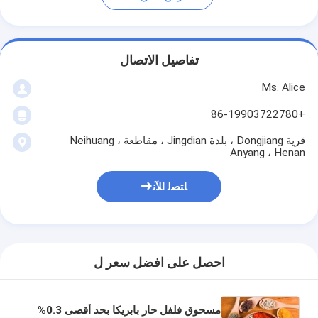
تفاصيل الاتصال
Ms. Alice
+86-19903722780
قرية Dongjiang ، بلدة Jingdian ، مقاطعة Neihuang ،
Anyang ، Henan
ﺎﺘﺼﻟ ﺍﻶﻧ
احصل على افضل سعر ل
مسحوق فلفل حار بابريكا بحد أقصى 0.3%