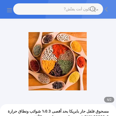
6
/
2
مسحوق فلفل حار بابريكا بحد أقصى 0.3% شوائب ونطاق حرارة