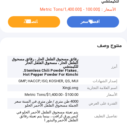
للكيمتشي
الأسعار：$100.00 - $1,400.00/Metric Tons
افضل سعر
ﺎﺘﺼﻟ ﺍﻶﻧ
منتوج وصف
رقائق مسحوق الفلفل الحار ، رقائق مسحوق
الفلفل الحار ، مسحوق الفلفل الحار
أبرز
للكيمتشي
,
,
Stemless Chili Powder Flakes
Hot Pepper Powder For Kimchi
إصدار الشهادات
GMP, HACCP, ISO, KOSHER, QS, MUI
اسم العلامة التجارية
XingLong
الأسعار
$100.00 - $1,400.00/Metric Tons
4000 طن متري / طن متري في السنة سعر
القدرة على العرض
الجملة مسحوق الفلفل الأحمر الحلو
يتم تعبئة مسحوق الفلفل الأحمر الحلو في
تفاصيل التغليف
كيس ورق كرافت ، بينما يتم تعبئة رقائق
الفلفل الأحمر والبذور ا