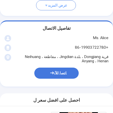
عرض المزيد
تفاصيل الاتصال
Ms. Alice
+86-19903722780
قرية Dongjiang ، بلدة Jingdian ، مقاطعة Neihuang ،
Anyang ، Henan
ﺎﺘﺼﻟ ﺍﻶﻧ
احصل على افضل سعر ل