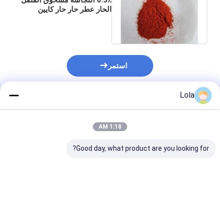
الحار عطر حار حار كايين
مسحوق الفلفل الحار 100٪
نقي
استمر
Lola
المنتجات الموصى بها
1:18 AM
Good day, what product are you looking for?
سلمانيلا سلبي الفلفل
مسحوق الفلفل الطازج
الطازج مسحوق 60-80
الممتاز ذو نسبة عالية من
الفلفل الطازج 