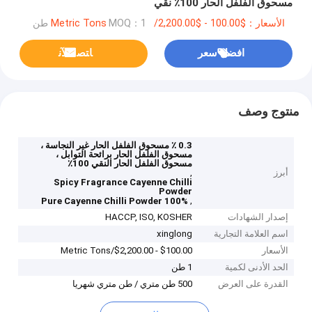
مسحوق الفلفل الحار 100٪ نقي
الأسعار：$100.00 - $2,200.00/Metric Tons
MOQ：1 طن
افضل سعر
ﺎﺘﺼﻟ ﺍﻶﻧ
منتوج وصف
0.3 ٪ مسحوق الفلفل الحار غير النجاسة ،
مسحوق الفلفل الحار برائحة التوابل ،
مسحوق الفلفل الحار النقي 100٪
أبرز
,
Spicy Fragrance Cayenne Chilli
Powder
,
100% Pure Cayenne Chilli Powder
إصدار الشهادات
HACCP, ISO, KOSHER
اسم العلامة التجارية
xinglong
الأسعار
$100.00 - $2,200.00/Metric Tons
الحد الأدنى لكمية
1 طن
القدرة على العرض
500 طن متري / طن متري شهريا