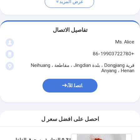
عرض المزيد
تفاصيل الاتصال
Ms. Alice
+86-19903722780
قرية Dongjiang ، بلدة Jingdian ، مقاطعة Neihuang ،
Anyang ، Henan
ﺎﺘﺼﻟ ﺍﻶﻧ
احصل على افضل سعر ل
0.3٪ النجاسة مسحوق الفلفل