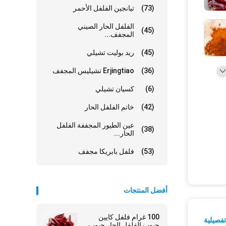
(73)
تيانجين الفلفل الأحمر
الفلفل الحار الصيني
(45)
المجفف...
(45)
ريد بوليت تشيلي
(36)
Erjingtiao تشيليس المجفف
(6)
كسيان تشيلي
(42)
خاتم الفلفل الحار
عين الطيور المجففة الفلفل
(38)
الحار...
(53)
فلفل بابريكا مجفف
أفضل المنتجات
100 غرام فلفل كايين
فصيلية
حبوب الفلفل الحار حبوب