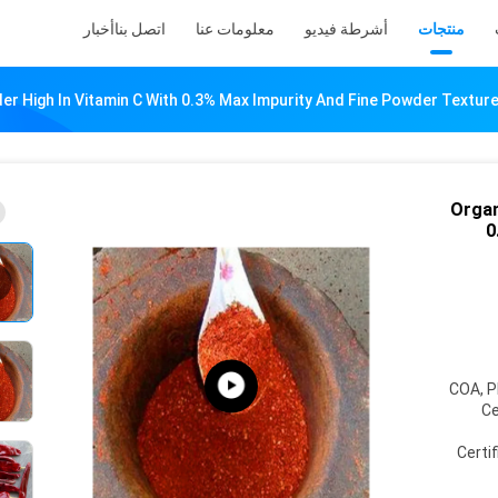
منتجات
أشرطة فيديو
معلومات عنا
اتصل بنا
أخبار
der High In Vitamin C With 0.3% Max Impurity And Fine Powder Textu
Organ
0
COA, Pl
Ce
Certif