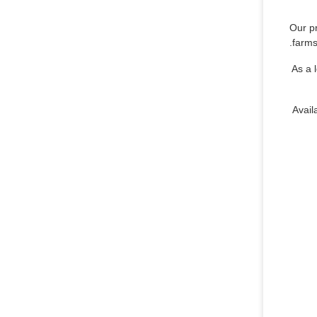
Our pr
farms
As a 
Avail