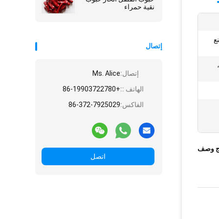
نقية حمراء
ع
إتصال
إتصال:
Ms. Alice
الهاتف ::
+86-19903722780
الفاكس:
86-372-7925029
ج وصف
اتصل