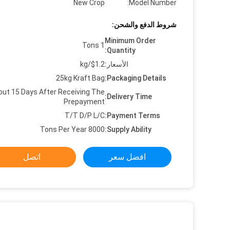
New Crop
Model Number:
شروط الدفع والشحن:
Minimum Order
1 Tons
Quantity:
الأسعار:
$1.2/kg
25kg Kraft Bag
Packaging Details:
out 15 Days After Receiving The
Delivery Time:
Prepayment
T/T D/P L/C
Payment Terms:
8000 Tons Per Year
Supply Ability:
افضل سعر
اتصل