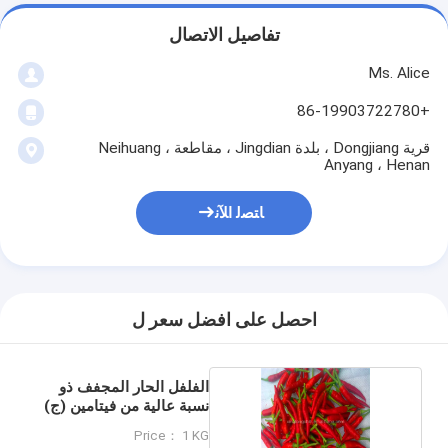
تفاصيل الاتصال
Ms. Alice
+86-19903722780
قرية Dongjiang ، بلدة Jingdian ، مقاطعة Neihuang ،
Anyang ، Henan
ﺎﺘﺼﻟ ﺍﻶﻧ
احصل على افضل سعر ل
الفلفل الحار المجفف ذو
نسبة عالية من فيتامين (ج)
Price： 1 KG