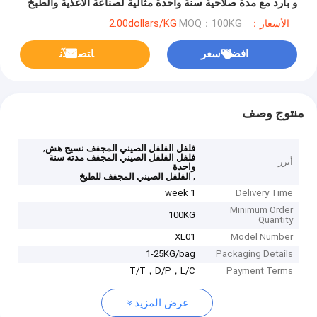
و بارد مع مدة صلاحية سنة واحدة مثالية لصناعة الأغذية والطبخ
الأسعار：2.00dollars/KG
MOQ：100KG
افضل سعر
ﺎﺘﺼﻟ ﺍﻶﻧ
منتوج وصف
,
فلفل الفلفل الصيني المجفف نسيج هش
فلفل الفلفل الصيني المجفف مدته سنة
أبرز
واحدة
,
الفلفل الصيني المجفف للطبخ
1 week
Delivery Time
Minimum Order
100KG
Quantity
XL01
Model Number
1-25KG/bag
Packaging Details
T/T，D/P，L/C
Payment Terms
عرض المزيد