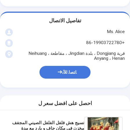
تفاصيل الاتصال
Ms. Alice
+86-19903722780
قرية Dongjiang ، بلدة Jingdian ، مقاطعة Neihuang ،
Anyang ، Henan
ﺎﺘﺼﻟ ﺍﻶﻧ
احصل على افضل سعر ل
نسيج هش فلفل الفلفل الصيني المجفف
مخزن في مكان جاف و بارد مع مدة