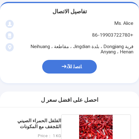
تفاصيل الاتصال
Ms. Alice
+86-19903722780
قرية Dongjiang ، بلدة Jingdian ، مقاطعة Neihuang ،
Anyang ، Henan
ﺎﺘﺼﻟ ﺍﻶﻧ
احصل على افضل سعر ل
الفلفل الحمراء الصيني
المُجفف مع المكونات
Price： 1 KG