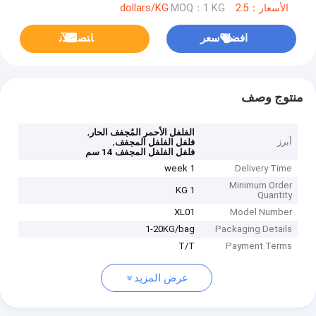
الأسعار：2.5 dollars/KG
MOQ：1 KG
افضل سعر
ﺎﺘﺼﻟ ﺍﻶﻧ
منتوج وصف
,
الفلفل الأحمر المُجفف الحار
أبرز
,
فلفل الفلفل المجفف
فلفل الفلفل المجفف 14 سم
1 week
Delivery Time
Minimum Order
1 KG
Quantity
XL01
Model Number
1-20KG/bag
Packaging Details
T/T
Payment Terms
عرض المزيد