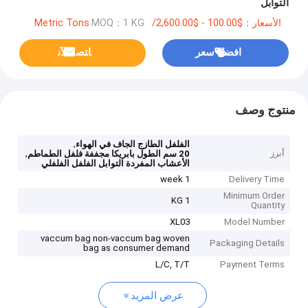
التوابل
الأسعار：$100.00 - $2,600.00/Metric Tons
MOQ：1 KG
افضل سعر
ﺎﺘﺼﻟ ﺍﻶﻧ
منتوج وصف
,
الفلفل الطازج الجاف في الهواء
أبرز
,
20 سم الطول بابريكا مجففة فلفل الطماطم
الأعشاب المفردة التوابل الفلفل الفلفلي
1 week
Delivery Time
Minimum Order
1 KG
Quantity
XL03
Model Number
vaccum bag non-vaccum bag woven
Packaging Details
bag as consumer demand
L/C, T/T
Payment Terms
عرض المزيد