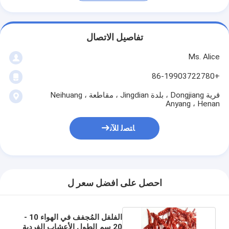
تفاصيل الاتصال
Ms. Alice
+86-19903722780
قرية Dongjiang ، بلدة Jingdian ، مقاطعة Neihuang ،
Anyang ، Henan
ﺎﺘﺼﻟ ﺍﻶﻧ
احصل على افضل سعر ل
الفلفل المُجفف في الهواء 10 -
20 سم الطول الأعشاب الفردية