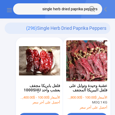
(296)
Single Herb Dried Paprika Peppers
عشبة وحيدة وتوابل على
فلفل بابريكا مجفف
فلفل الببريكا المجفف
بعشب واحد 1000SHU
لاحتياجات عملك
20 سم فلفل أحمر حار
الأسعار:
$100.00 - $2,800.00/Metric Tons
الأسعار:
$100.00 - $1,400.00/Metric Tons
مجفف
1 KG
MOQ:
أحصل على آخر سعر
أحصل على آخر سعر