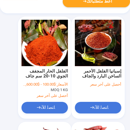
أعط متطلباتك
إسبانيا الفلفل الأحمر
الفلفل الحار المجفف
الساخن البارد والجاف
الجوي 10-20 سم جاف
التخزين
مع الجذع
أحصل على آخر سعر
الأسعار:
$100.00 - $2,600.00/Metric Tons
MOQ:
1 KG
أحصل على آخر سعر
ﺎﺘﺼﻟ ﺍﻶﻧ
ﺎﺘﺼﻟ ﺍﻶﻧ