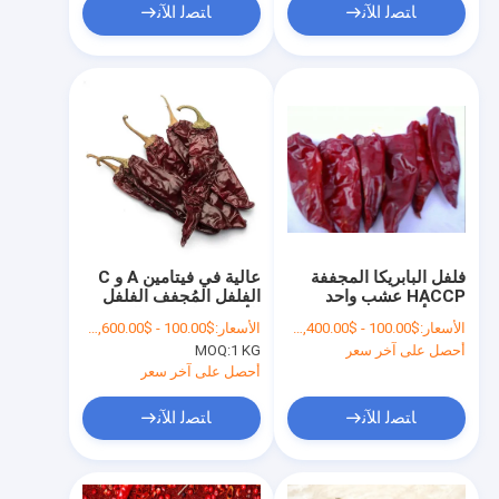
ﺎﺘﺼﻟ ﺍﻶﻧ
ﺎﺘﺼﻟ ﺍﻶﻧ
فلفل البابريكا المجففة
عالية في فيتامين A و C
HACCP عشب واحد
الفلفل المُجفف الفلفل
فلفل أحمر كامل مجففة
الأعشاب الفردية التوابل
الأسعار:
$100.00 - $1,400.00/Metric Tons
الأسعار:
$100.00 - $2,600.00/Metric Tons
بدون جذور
لمتطلباتك
أحصل على آخر سعر
1 KG
MOQ:
أحصل على آخر سعر
ﺎﺘﺼﻟ ﺍﻶﻧ
ﺎﺘﺼﻟ ﺍﻶﻧ