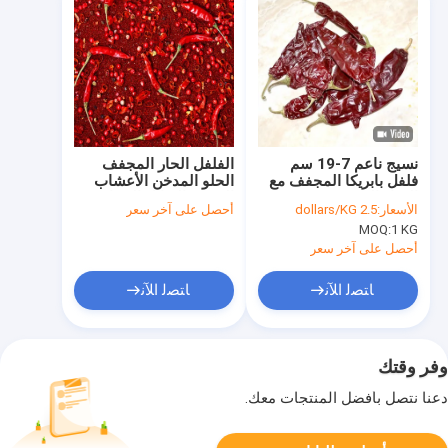
نسيج ناعم 7-19 سم
الفلفل الحار المجفف
فلفل بابريكا المجفف مع
الحلو المدخن الأعشاب
الهواء المجفف في
الفردية التوابل الجفاف
الأسعار:
2.5 dollars/KG
أحصل على آخر سعر
الشمس المجفف العملية
MOQ:
1 KG
أحصل على آخر سعر
ﺎﺘﺼﻟ ﺍﻶﻧ
ﺎﺘﺼﻟ ﺍﻶﻧ
وفر وقتك
دعنا نتصل بأفضل المنتجات معك.