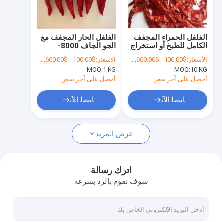
معلومات عنا
جولة في المعمل
الفلفل الحمراء المجفف
الفلفل الحار المجفف مع
الكامل للطبخ أو استخراج
الجو الجاف 8000-
رقابة جودة
اللون
12000shu
الأسعار:
$100.00 - $2,600.00/Metric Tons
الأسعار:
$100.00 - $2,600.00/Metric Tons
MOQ:
1 KG
MOQ:
10 KG
اتصل بنا
أحصل على آخر سعر
أحصل على آخر سعر
أخبار
ﺎﺘﺼﻟ ﺍﻶﻧ
ﺎﺘﺼﻟ ﺍﻶﻧ
اطلب اقتباس
عرض المزيد
الفلفل الأحمر المجفف
اترك رسالة
سوف نقوم بالرد بسرعة
الفلفل الحار المجفف
مسحوق الفلفل الحار