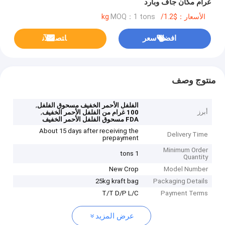
غرام مكان جاف وبارد
الأسعار：$1.2/kg
MOQ：1 tons
افضل سعر
ﺎﺘﺼﻟ ﺍﻶﻧ
منتوج وصف
,
الفلفل الأحمر الخفيف مسحوق الفلفل
أبرز
,
100 غرام من الفلفل الأحمر الخفيف
FDA مسحوق الفلفل الأحمر الخفيف
About 15 days after receiving the
Delivery Time
prepayment
Minimum Order
1 tons
Quantity
New Crop
Model Number
25kg kraft bag
Packaging Details
T/T D/P L/C
Payment Terms
عرض المزيد