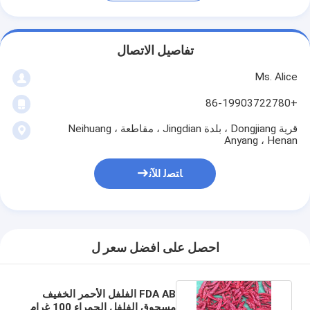
تفاصيل الاتصال
Ms. Alice
+86-19903722780
قرية Dongjiang ، بلدة Jingdian ، مقاطعة Neihuang ،
Anyang ، Henan
ﺎﺘﺼﻟ ﺍﻶﻧ
احصل على افضل سعر ل
FDA AB الفلفل الأحمر الخفيف
مسحوق الفلفل الحمراء 100 غرام