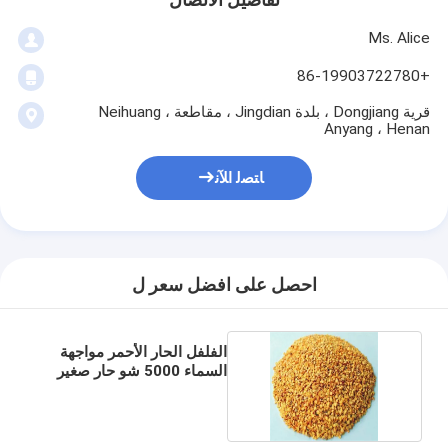
تفاصيل الاتصال
Ms. Alice
+86-19903722780
قرية Dongjiang ، بلدة Jingdian ، مقاطعة Neihuang ،
Anyang ، Henan
ﺎﺘﺼﻟ ﺍﻶﻧ
احصل على افضل سعر ل
الفلفل الحار الأحمر مواجهة
السماء 5000 شو حار صغير
الحجم