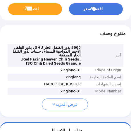
افضل سعر
ﺎﺘﺼﻟ ﺍﻶﻧ
منتوج وصف
5000 بذور الفلفل الحار SHU ، بذور الفلفل
الأحمر المواجهة للسماء ، حبيبات بذور الفلفل
أبرز
الحار المجففة
,
,
Red Facing Heaven Chili Seeds
ISO Chili Dried Seeds Granule
xinglong-01
Place of Origin
اسم العلامة التجارية
xinglong
إصدار الشهادات
HACCP, ISO, KOSHER
xinglong-01
Model Number
عرض المزيد