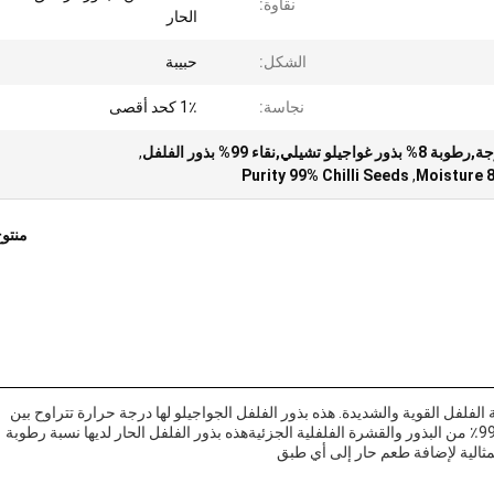
نقاوة:
الحار
الشكل:
حبيبة
نجاسة:
1٪ كحد أقصى
ي,نقاء 99% بذور الفلفل
,
Purity 99% Chilli Seeds
,
Moisture 8
منتو
لفلفل القوية والشديدة. هذه بذور الفلفل الجواجيلو لها درجة حرارة تتراوح بين
5000 و 15,000 SHU وتأتي بلون أحمر مشرق.مع نقاء 95-99٪ من البذور والقشرة الفلفلية الجزئيةهذه بذور الفلفل الحار لديها نسبة رطوبة