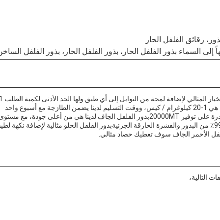
اً إلى السماء بذور الفلفل الحار، بذور الفلفل الحار، بذور الفلفل الساخن
اسم العلامة التجارية لـ Xinglong بذور الفلفل الجاف هي الخيار المثالي لإضافة لمحة من التوابل إلى أي ط
كيلوغراممع سعر 2.5 دولار / كيلوغرام، تفاصيل التعبئة لدينا هي 1-20 كيلوغرام / كيس، ووقت التسليم لدينا يضمن الطازجة مع أسبوع واحد
فقط.نحن أيضا نقبل المدفوعات عن طريق T / T ولدينا القدرة على توفير 20000MTبذور الفلفل الجاف لدينا هي من أعلى جودة، مع مستو
الشوائب من 1٪ ماكس وملمس الذي هو هش.مع نقاء 95-99٪ من البذور والقشرة الحارقة الجزئيةبذور الفلفل الحلو مثالية لإضافة نكهة لط
فلفل الأحمر الجاف سوف تعطيك حصاد مثالي.
 التالية،