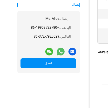
إتصال
إتصال:
Ms. Alice
الهاتف ::
+86-19903722780
الفاكس:
86-372-7925029
ج وصف
اتصل