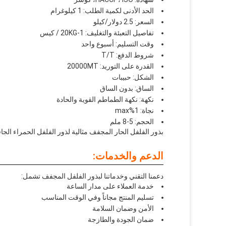
الحد الأدنى لكمية الطلب: 1 كيلوغرام
السعر: 2.5 دولار/كيلو
تفاصيل التعبئة والتغليف: 1-20KG / كيس
وقت التسليم: أسبوع واحد
شروط الدفع: T/T
القدرة على التوريد: 20000MT
الشكل: حبيبات
الساق: بدون الساق
نكهة: نكهة الطماطم القوية والحادة
نجاة: 1%max
الحجم: 5-8 ملم
بذور الفلفل الحار المجفف مثالية لذور الفلفل الحمراء الجاف
الدعم والخدمات:
دعمنا التقني وخدماتنا لبذور الفلفل المجفف تشمل:
خدمة العملاء على مدار الساعة
تسليم المنتج مجاناً وفي الوقت المناسب
الأمن وضمان السلامة
ضمان الجودة والطازجة