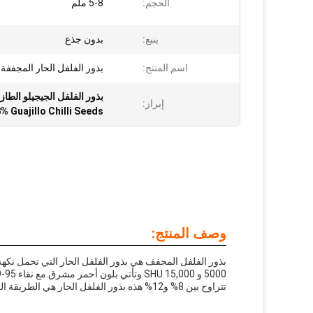
الحجم:
5-8 ملم
ينبع:
بدون جذع
اسم المنتج:
بذور الفلفل الحار المجففة
بذور الفلفل الجيجيلو الطازجة,رطوبة 8% بذور غواجيلو تشيل
إبراز:
% Guajillo Chilli Seeds
وصف المنتج:
بذور الفلفل المجفف هي بذور الفلفل الحار التي تحمل نكهة ا
تتراوح بين 8% و12% هذه بذور الفلفل الحار هي الطريقة المثالية لإضافة طعم حار إلى أي طبق