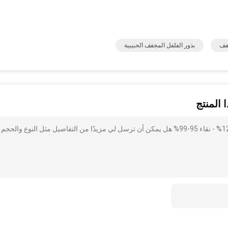
بذور الفلفل المجفف الحبيبية
 المنتج
أنا مهتم بذلك البذور الطازجة لـ (غواجيلو تشيلي) - رطوبة 8%-12% - نقاء 95-99% هل يمكن أن ترسل لي مزيدًا من التفاصيل مثل النوع والحجم