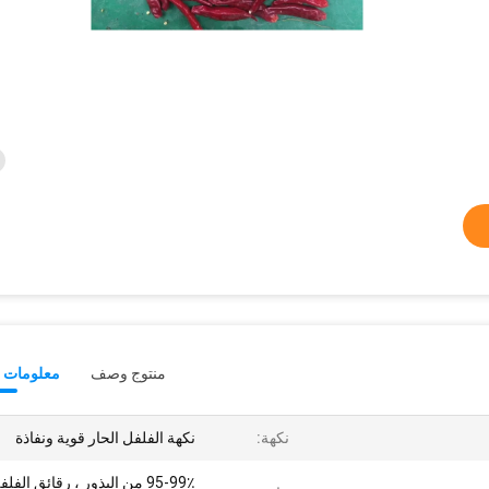
منتوج وصف
معلومات ت
نكهة:
نكهة الفلفل الحار قوية ونفاذة
95-99٪ من البذور ، رقائق الفل