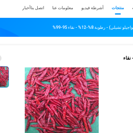
منتجات
أشرطة فيديو
معلومات عنا
اتصل بنا
أخبار
شيلي) - رطوبة 8%-12% - نقاء 95-99%
اجيلو تشيلي) - رطوبة 8%-12% - نقاء