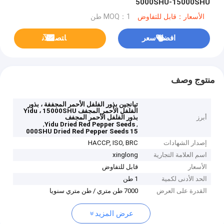
5000SHU-15000SHU
الأسعار：قابل للتفاوض
MOQ：1 طن
افضل سعر
ﺎﺘﺼﻟ ﺍﻶﻧ
منتوج وصف
تيانجين بذور الفلفل الأحمر المجففة ، بذور
الفلفل الأحمر المجفف Yidu ، 15000SHU
أبرز
بذور الفلفل الأحمر المجفف
,
,
Yidu Dried Red Pepper Seeds
15 000SHU Dried Red Pepper Seeds
إصدار الشهادات
HACCP, ISO, BRC
اسم العلامة التجارية
xinglong
الأسعار
قابل للتفاوض
الحد الأدنى لكمية
1 طن
القدرة على العرض
7000 طن متري / طن متري سنويا
عرض المزيد