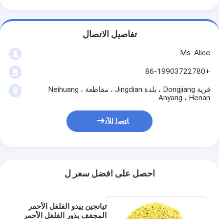
تفاصيل الاتصال
Ms. Alice
+86-19903722780
قرية Dongjiang ، بلدة Jingdian ، مقاطعة Neihuang ،
Anyang ، Henan
ﺎﺘﺼﻟ ﺍﻶﻧ
احصل على افضل سعر ل
تيانجين ييدو الفلفل الأحمر
المجفف بذور الفلفل الأحمر