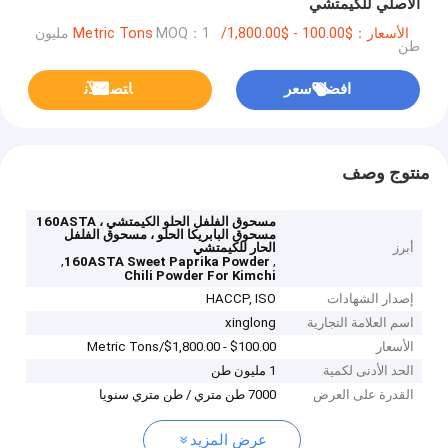
الأصلي للكيمتشي
الأسعار：$100.00 - $1,800.00/Metric Tons
MOQ：1 مليون
طن
افضل سعر
ﺎﺘﺼﻟ ﺍﻶﻧ
منتوج وصف
مسحوق الفلفل الحلو الكيمتشي ، 160ASTA
مسحوق البابريكا الحلو ، مسحوق الفلفل
أبرز
الحار للكيمتشي
,
,
160ASTA Sweet Paprika Powder
Chili Powder For Kimchi
إصدار الشهادات
HACCP, ISO
اسم العلامة التجارية
xinglong
الأسعار
$100.00 - $1,800.00/Metric Tons
الحد الأدنى لكمية
1 مليون طن
القدرة على العرض
7000 طن متري / طن متري سنويا
عرض المزيد