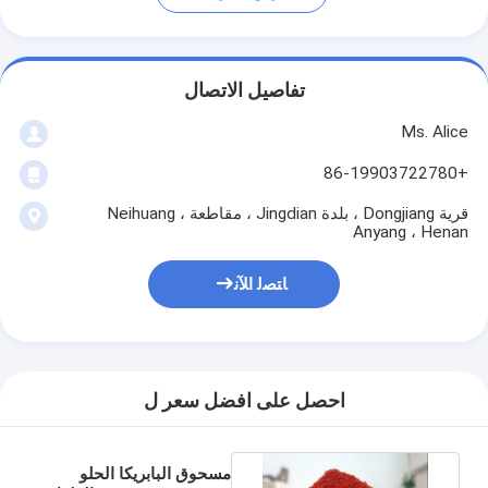
تفاصيل الاتصال
Ms. Alice
+86-19903722780
قرية Dongjiang ، بلدة Jingdian ، مقاطعة Neihuang ،
Anyang ، Henan
ﺎﺘﺼﻟ ﺍﻶﻧ
احصل على افضل سعر ل
مسحوق البابريكا الحلو