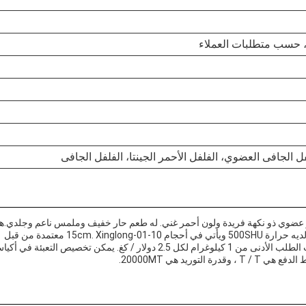
ل الجافى العضوي، الفلفل الأحمر الجينتا، الفلفل الجافى
 نوع Xinglong هو فلفل غواجيلو عضوي ذو نكهة فريدة ولون أحمر غني. له طعم حار خفيف وملمس ناعم وجلدي.ه
الفلفل مثالي لإضافة فريدة من نوعها، طعم لذيذ لأي طبق. لديه حرارة 500SHU ويأتي في أحجام 10-15cm. Xinglong-01 معتمدة من قبل
GMP، HACCP، ISO، كوشر، و QS،وهي متوفرة في كميات الطلب الأدنى من 1 كيلوغرام لكل 2.5 دولار / كغ. يمكن تخصيص التعبئة في 