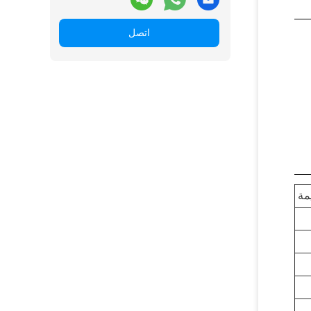
اتصل
مة