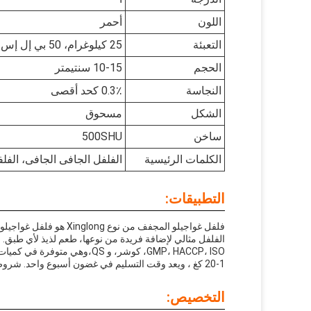
اللون
أحمر
التعبئة
25 كيلوغرام، 50 بي إل إس، حسب متطلبات العملاء
الحجم
10-15 سنتيمتر
النجاسة
0.3٪ كحد أقصى
الشكل
مسحوق
ساخن
500SHU
الكلمات الرئيسية
الفلفل الجافى الجافى، الفلف
التطبيقات:
فلفل غواجيلو المجفف من
1-20 كغ ، ويعد وقت التسليم في غضون أسبوع واحد. شروط الدفع هي T / T ، وقدرة التوريد هي 20000MT.
التخصيص: