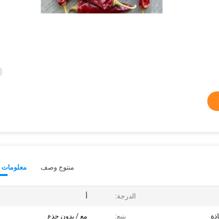
منتوج وصف
معلومات ت
الدرجة:
أ
ذة
ينبع:
مع / بدون جذع