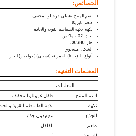
الخصائص:
اسم المنتج: تشيلي جوجيلو المجفف
طعم: بابريكا
نكهة: نكهة الطماطم القوية والحادة
نجاة: 0.3 ٪ ماكس
حار: 500SHU
الشكل: مسحوق
أنواع: الـ (جينتا) الحمراء، (تشيلي) (جواجيلو) الحار
المعلمات التقنية:
المعلمات
اسم المنتج
فلفل غوييللو المجفف
نكهة
نكهة الطماطم القوية والحاد
الجذع
مع/بدون جذع
طعم
الفلفل
الدرجة
أ