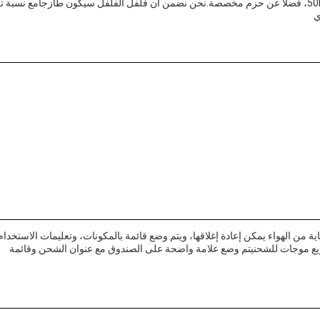
مجموعة متنوعة من الحزم، بما في ذلك 25 كيلوغرام، 50BLS، فضلا عن حزم مخصصة.نحن نضمن أن فلفل الفلفل سيكون طازجاًمع نسب
ة من الهواء يمكن إعادة إغلاقها، ويتم وضع قائمة بالمكونات، وتعليمات الاستخدام
ربع موجات للشحنيتم وضع علامة واضحة على الصندوق مع عنوان الشحن وقائمة