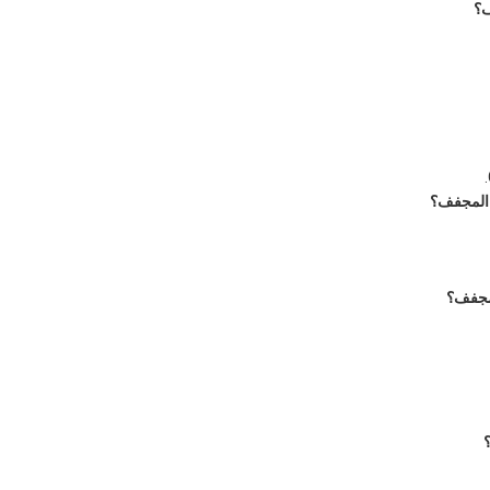
و المجفف؟
لمجفف؟