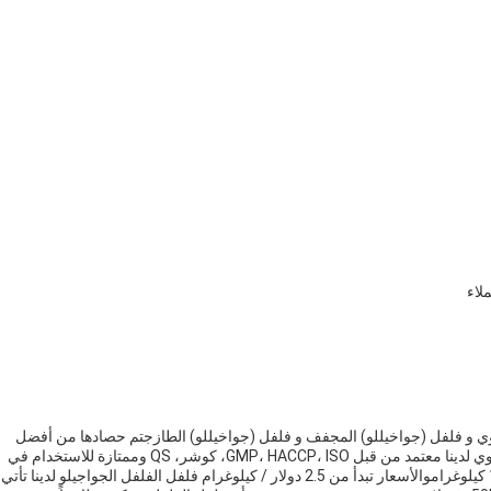
وي و فلفل (جواخيللو) المجفف و فلفل (جواخيللو) الطازجتم حصادها من أفضل
الموردين وزرعها بشكل عضويفلفل الفلفل الجواجيلو العضوي لدينا معتمد من قبل GMP، HACCP، ISO، كوشر، QS وممتازة للاستخدام في
مجموعة متنوعة من الأطباق.مع الحد الأدنى لكمية الطلب 1 كيلوغراموالأسعار تبدأ من 2.5 دولار / كيلوغرام فلفل الفلفل الجواجيلو لدين