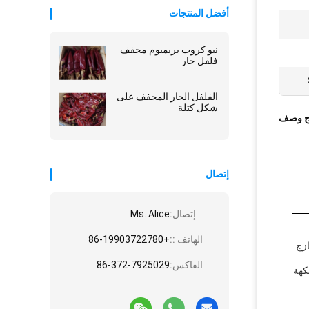
أفضل المنتجات
نيو كروب بريميوم مجفف
فلفل حار
الفلفل الحار المجفف على
شكل كتلة
ج وصف
إتصال
إتصال:
Ms. Alice
الهاتف ::
+86-19903722780
ازج
الفاكس:
86-372-7925029
لنكهة