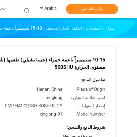
بيت
Arabic
طلب اقتباس
منزل
المنتجات
الفلفل الحار المجفف
10-15 سنتيمتراً ناعمة حمراء (جينتا تشيلي) طعمها (بابريكا) مستوى الحرارة 500SHU
10-15 سنتيمتراً ناعمة حمراء (جينتا تشيلي) طعمها (باب
مستوى الحرارة 500SHU
تفاصيل المنتج:
Henan, China
Place of Origin:
اسم العلامة التجارية:
xinglong
إصدار الشهادات:
GMP, HACCP, ISO, KOSHER, QS
xinglong-01
Model Number:
شروط الدفع والشحن:
Minimum Order