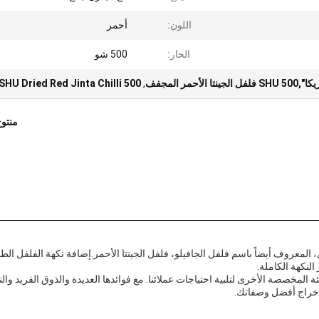
اللون:
أحمر
الحار:
500 شو
حمر المجفف
,
500 SHU Dried Red Jinta Chilli
منتو
لمعروف أيضاً باسم فلفل الجافيلو، فلفل الجينتا الأحمر.إضافة نكهة الفلفل الط
لنكهة الكاملة.
50، فضلا عن خيارات التعبئة المخصصة الأخرى لتلبية احتياجات عملائنا. مع فوائدها العديدة والذوق الفريد وا
لإخراج أفضل وصفاتك.