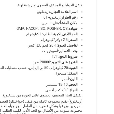
فلفل الجوايللو المجفف العضوي من شينغلونغ
اسم العلامة التجارية
زينغلونغ
رقم الطراز:
زينغلونغ-01
مكان المنشأ:
هنان، الصين
شهادة:
GMP، HACCP، ISO، KOSHER، QS
الحد الأدنى لكمية الطلب:
1 كيلوغرام
السعر:
2.5 دولار/كيلوغرام
تفاصيل العبوة:
1-20 كجم لكل كيس
وقت التسليم:
أسبوع واحد
شروط الدفع:
T/T
القدرة على التوريد:
20000 طن
العبوة:
25 كيلوغرام، 50 بي إل إس، حسب متطلبات العملاء
الشكل:
مسحوق
اللون:
أحمر
الحجم:
10-15 سنتيمتر
النجاة:
0.3٪ كحد أقصى
الفلفل الحار المجفف العضوي عالي الجودة من شينغلونغ
(زينغلونغ) تقدم مجموعة كاملة من فلفل (جواخيللو) العض