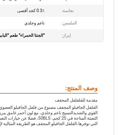
نجاسة:
0.3٪ كحد أقصى
الملمس:
ناعم وجلدي
إبراز:
"الجنتا الحمراء" طعم "البابريكا",500 SHU فلفل الجينتا الأ
وصف المنتج:
مقدمة للفلفلفل المجفف
الفلفل الجافيلو المجفف مصنوع من فلفل الجافيلو العضوي، ا
القوي والشديدالنسيج ناعم وجلدي، مع لون أحمر غامق يبرز ا
التعبئة المتاحة في 25 كجم، BLS
التي توفرها،الفلفل الجافيلو المجفف هو الطريقة المثالية 