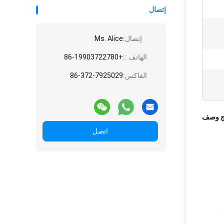
إتصال
إتصال:
Ms. Alice
الهاتف ::
+86-19903722780
الفاكس:
86-372-7925029
ج وصف
اتصل
5حجم