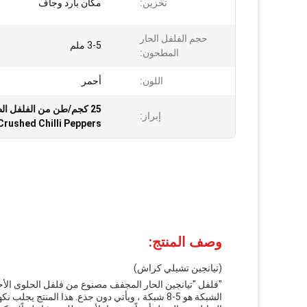
تخزين:
مكان بارد وجاف
حجم الفلفل الحار
3-5 ملم
المطحون:
اللون:
أحمر
25 كجم/طن من الفلفل الطازج المجفف المفروم,4 سم فلفل الفلفل المهروس,فلفل الفلفل المهروس
إبراز:
Crushed Chilli Peppers
وصف المنتج:
(تيانجين تشيلي كراش)
الشبكة هو 5-8 شبكة ، ويأتي دون جذع. هذا المنتج