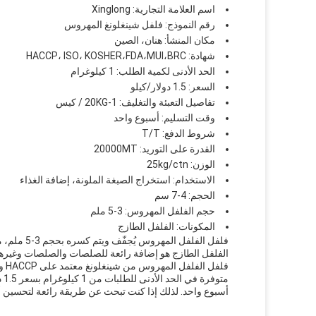
اسم العلامة التجارية: Xinglong
رقم النموذج: فلفل شينغلونغ المهروس
مكان المنشأ: هنان، الصين
شهادة: HACCP، ISO، KOSHER،FDA،MUI،BRC
الحد الأدنى لكمية الطلب: 1 كيلوغرام
السعر: 1.5 دولار/كيلو
تفاصيل التعبئة والتغليف: 1-20KG / كيس
وقت التسليم: أسبوع واحد
شروط الدفع: T/T
القدرة على التوريد: 20000MT
الوزن: 25kg/ctn
الاستخدام: استخراج الصبغة الملونة، إضافة الغذاء
الحجم: 4-7 سم
حجم الفلفل المهروس: 3-5 ملم
المكونات: الفلفل الطازج
فلفل الفلف
الفلفل الطازج هو إضافة رائعة للصلصات والصلصات وغيرها. م
أسبوع واحد. لذلك إذا كنت تبحث عن طريقة رائعة لتحسين أطباقك ، فإن 