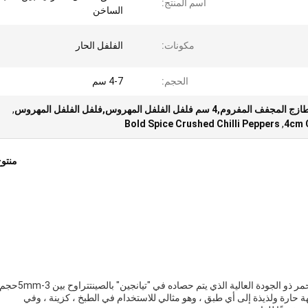
اسم المنتج:
الساخن
مكونات:
الفلفل الحار
الحجم:
4-7 سم
,
Bold Spice Crushed Chilli Peppers
,
4cm 
منتو
"فلفل "تيانجين الحار المجفف مصنوع من فلفل الحلوى الأحمر ذو الجودة العالية الذي يتم حصاده في "تيانجين" بالصينتتراوح بين 3-mm
 يجلب نكهة حارة ولذيذة إلى أي طبق ، وهو مثالي للاستخدام في الطبخ ، كزينة ، وفي