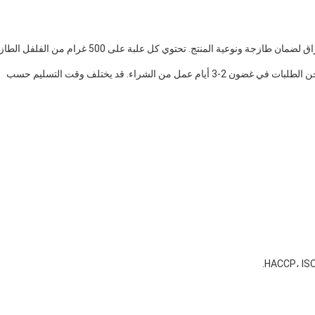
يتم تعبئة الفلفل الطازج المفروم في حاويات محكمة الاختراق لضمان طازجة ونوعية المنتج. تحتوي كل علبة على 500 غرام من الفل
يتم شحن الطلبات عبر خدمة شحن موثوقة. عادة ما يتم شحن الطلبات في غضون 2-3 أيام عمل من الشراء. قد يختلف وقت التسليم حسب