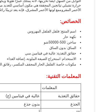
التوابل.من السهل أيضاً تخزينها، لأنه يمتلك عمرًا طويلًا ويكون
حرارة تشيلي تيانجين المجففة هي مكون أساسي للعديد من ا
الأحمر المفروممع لونها الأحمر المشرق، فإنه يعد تزيينًا ر
الخصائص:
اسم المنتج: فلفل الفلفل المهروس
نكهة: حار
ساخن: 500-50000شو
الساق: بدون الساق
حقائق التغذية: عالية في فيتامين سي
الاستخدام: استخراج الصبغة الملونة، إضافة الغذاء
مكونات خاصة: الفلفل الحار المجفف المكسر، رقائق الف
المعلمات التقنية:
المعلمات
حقائق التغذية
عالية في فيتامين (ج)
الجذع
بدون جذع