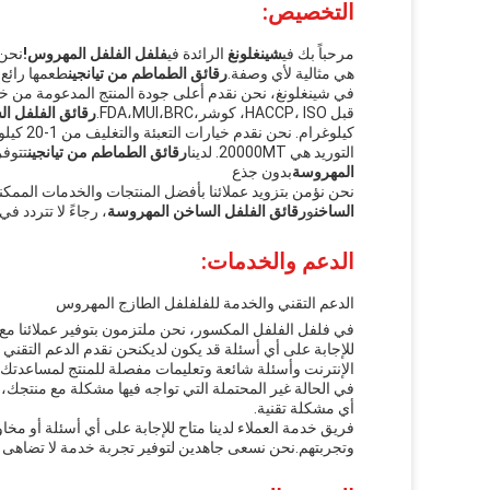
التخصيص:
مرحباً بك في
شينغلونغ
‬ الرائدة في
فلفل الفلفل المهروس!
نحن 
هي مثالية لأي وصفة.
رقائق الطماطم من تيانجين
طعمها رائع و
في شينغلونغ، نحن نقدم أعلى جودة المنتج المدعومة من خلال 
قبل HACCP، ISO، كوشر،FDA،MUI،BRC.
رقائق الفلفل ال
التوريد هي 20000MT. لدينا
رقائق الطماطم من تيانجين
تتوفر في حجم 3
المهروسة
بدون جذع
نحن نؤمن بتزويد عملائنا بأفضل المنتجات والخدمات الممكن
الساخن
و
رقائق الفلفل الساخن المهروسة
، رجاءً لا تتردد ف
الدعم والخدمات:
الدعم التقني والخدمة للفلفلفل الطازج المهروس
في فلفل الفلفل المكسور، نحن ملتزمون بتوفير عملائنا مع 
للإجابة على أي أسئلة قد يكون لديكنحن نقدم الدعم التقني ع
الإنترنت وأسئلة شائعة وتعليمات مفصلة للمنتج لمساعدت
في الحالة غير المحتملة التي تواجه فيها مشكلة مع منتجك، 
أي مشكلة تقنية.
فريق خدمة العملاء لدينا متاح للإجابة على أي أسئلة أو
وتجربتهم.نحن نسعى جاهدين لتوفير تجربة خدمة لا تضاهى ل