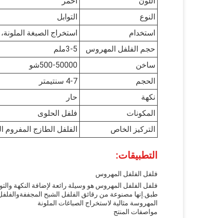
اللون
أحمر
النوع
التوابل
استخدام
استخراج الصبغة الملونة، 
حجم الفلفل المهروس
3-5ملم
ساخن
500-50000شو
الحجم
4-7 سنتيمتر
نكهة
حار
المكونات
فلفل الحلوى
التركيز الخاص
الفلفل الطازج المفروم ال
التطبيقات:
فلفل الفلفل المهروس
فلفل الفلفل المهروس هو وسيلة رائعة لإضافة النكهة والتو
طبق.إنها مصنوعة من رقائق الفلفل الشبح المجففةوالفلفل 
المهروسة مثالية لاستخراج الصباغات الملونة
مواصفات المنتج