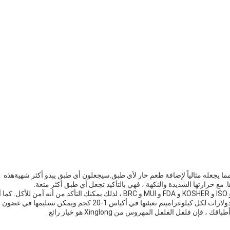
ل المهروس يُجفّف ويتم كسره بحجم 3-5 ملم، مما يجعله مثالياً لإضافة طعم حار لأي طبق.سيجعلون أي طبق يبدو أكثر شهيةهذه
ع حرارتها الشديدة والنكهة ، فهي بالتأكيد تجعل أي طبق أكثر متعة.
فلفل الفلفل المهروس من شينغلونغ معتمد على HACCP و ISO و KOSHER و FDA و MUI و BRC ، لذلك يمكنك التأكد من أنه آمن للأكل. ك
متوفرة في الحد الأدنى للطلبات من 1 كيلوغرام بسعر 1.5 دولارات لكل كيلوغراميتم تعبئتها في أكياس 1-20 كجم ويمكن تسليمها في غضون
فلفل الفلفل المهروس من Xinglong هو خيار رائع.