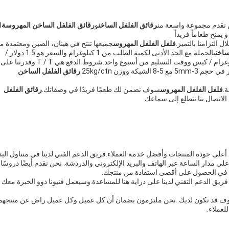
نقدم مجموعة واسعة من
رقائق الفلفل الساخن
و
رقائق الفلفل الساخن المهروسة
ا
 يمنح طعاماً فريداً
التزامنا بالتميز.
فلفل الفلفل المهروس
جميعها تنتج في هينان، الصين ومعتمدة م
ساخن
بالجملة مع الحد الأدنى لكمية الطلب من 1 كيلوغرام والسعر هو 1.5 دولار /
كيلوغرام. نحن نقدم خيارات التعبئة والتغليف من 1-20 كيلوغرام / كيس ووقت التسليم من أسبوع واحد.شروط الدفع هي T / T وقدرتنا على
-5mm مع 5-8 الشبكة ووزن 25kg/ctn.
رقائق الفلفل الساخن
ة.
فلفل الفلفل المهروس
سوف نضمن لك طعمًا فريدًا في وصفاتك.
رقائق الفلفل
ي الاتصال بنا نتطلع إلى سماعك
أعلى جودة المنتجات وأفضل خدمة العملاء.فريق الدعم الفني لدينا في متناول اليد
لى مدار الساعة عبر الهاتف والبريد الإلكتروني والدردشة. نحن نقدم أيضًا دروسًا 
ك في الحصول على أقصى استفادة من منتجك.
فريق الدعم التقني لدينا على دراية هنا للمساعدة.وسيعمل فنيونا ذوو الخبرة معك
 مخاوف قد تكون لديك. نحن ملتزمون بضمان أن كل عميل وكل عميل راض عن منتجهم
لعملاء.