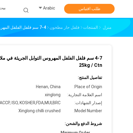
بيت
Arabic
طلب اقتباس
منزل
المنتجات
فلفل حار مطحون
4-7 سم فلفل الفلفل المهروس التوابل الجريئة في ملائمة 25kg / Ctn
4-7 سم فلفل الفلفل المهروس التوابل الجريئة في ملا
25kg / Ctn
تفاصيل المنتج:
Henan, China
Place of Origin:
اسم العلامة التجارية:
xinglong
إصدار الشهادات:
ACCP, ISO, KOSHER,FDA,MUI,BRC
Xinglong chilli crushed
Model Number:
شروط الدفع والشحن:
Minimum Order