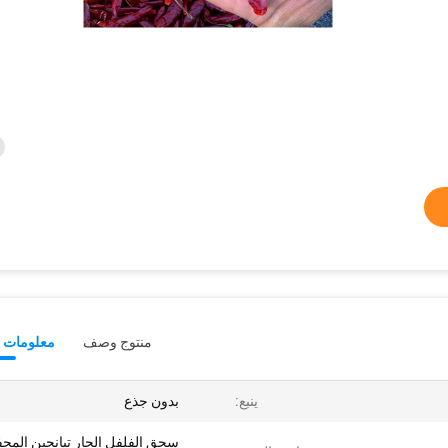
منتوج وصف
معلومات ت
ينبع:
بدون جذع
سحق الفلفل الحار تيانجين المج