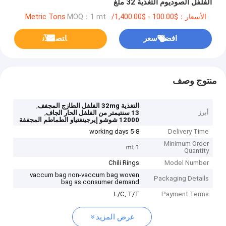
الفلفل الصوديوم التغذية 32 ملغ
الأسعار：$100.00 - $1,400.00/Metric Tons
MOQ：1 mt
افضل سعر
ﺎﺘﺼﻟ ﺍﻶﻧ
منتوج وصف
,
التغذية 32mg الفلفل الطازج المجفف
أبرز
,
13 سنتيمتر من الفلفل الحار الجاف
12000 شوشو إيرجينغتياو الطماطم المجففة
5-8 working days
Delivery Time
Minimum Order
1 mt
Quantity
Chili Rings
Model Number
vaccum bag non-vaccum bag woven
Packaging Details
bag as consumer demand
L/C, T/T
Payment Terms
عرض المزيد