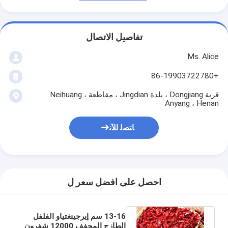
تفاصيل الاتصال
Ms. Alice
+86-19903722780
قرية Dongjiang ، بلدة Jingdian ، مقاطعة Neihuang ،
Anyang ، Henan
ﺎﺘﺼﻟ ﺍﻶﻧ
احصل على افضل سعر ل
13-16 سم إيرجينغتياو الفلفل
الطازج المجفف 12000 شفرون