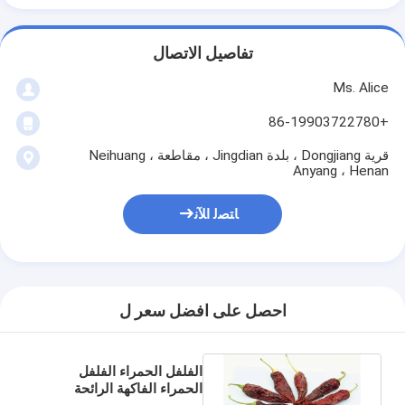
تفاصيل الاتصال
Ms. Alice
+86-19903722780
قرية Dongjiang ، بلدة Jingdian ، مقاطعة Neihuang ،
Anyang ، Henan
ﺎﺘﺼﻟ ﺍﻶﻧ
احصل على افضل سعر ل
الفلفل الحمراء الفلفل
الحمراء الفاكهة الرائحة