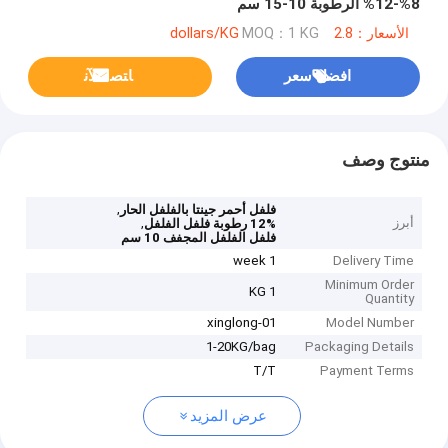
8%-12% الرطوبة 10-15 سم
الأسعار：2.8 dollars/KG
MOQ：1 KG
افضل سعر
ﺎﺘﺼﻟ ﺍﻶﻧ
منتوج وصف
,
فلفل أحمر جينتا بالفلفل الحار
أبرز
,
12% رطوبة فلفل الفلفل
فلفل الفلفل المجفف 10 سم
1 week
Delivery Time
Minimum Order
1 KG
Quantity
xinglong-01
Model Number
1-20KG/bag
Packaging Details
T/T
Payment Terms
عرض المزيد