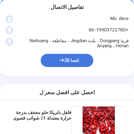
تفاصيل الاتصال
Ms. Alice
+86-19903722780
قرية Dongjiang ، بلدة Jingdian ، مقاطعة Neihuang ،
Anyang ، Henan
ﺎﺘﺼﻟ ﺍﻶﻧ
احصل على افضل سعر ل
فلفل بابريكا حلو مجفف بدرجة
حرارة معتدلة 1٪ شوائب قصوى
15 سم