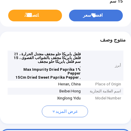
15 سم
افضل سعر
ﺎﺘﺼﻟ ﺍﻶﻧ
منتوج وصف
فلفل بابريكا حلو مجفف معتدل الحرارة ، 1٪
فلفل بابريكا مجفف بالشوائب القصوى ، 15
سم فلفل بابريكا حلو مجفف
أبرز
,
1% Max Impurity Dried Paprika
Pepper
,
15Cm Dried Sweet Paprika Pepper
Henan, China
Place of Origin
اسم العلامة التجارية
Beibei Hong
Xinglong Yidu
Model Number
عرض المزيد