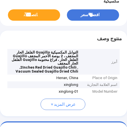
مكسيكية
افضل سعر
ﺎﺘﺼﻟ ﺍﻶﻧ
منتوج وصف
التوابل المكسيكية Guajillo الفلفل الحار
المجفف ، 2 بوصة الأحمر المجفف Guajillo
الفلفل الحار ، فراغ مختومة Guajillo الفلفل
أبرز
الحار المجفف
,
,
2Inches Red Dried Guajillo Chili
Vacuum Sealed Guajillo Dried Chili
Henan, China
Place of Origin
اسم العلامة التجارية
xinglong
xinglong-01
Model Number
عرض المزيد