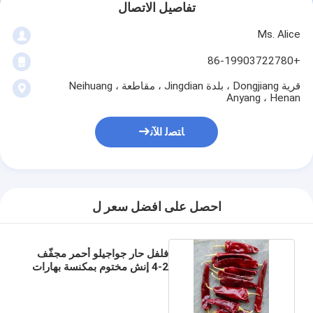
تفاصيل الاتصال
Ms. Alice
+86-19903722780
قرية Dongjiang ، بلدة Jingdian ، مقاطعة Neihuang ،
Anyang ، Henan
ﺎﺘﺼﻟ ﺍﻶﻧ
احصل على افضل سعر ل
فلفل حار جواجيلو أحمر مجفّف
2-4 إنش مختوم بمكنسة بهارات
مكسيكية