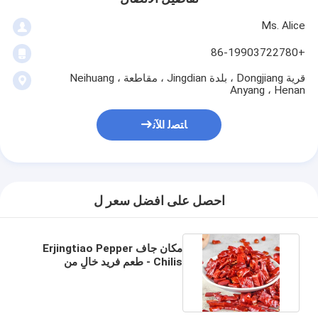
Ms. Alice
+86-19903722780
قرية Dongjiang ، بلدة Jingdian ، مقاطعة Neihuang ،
Anyang ، Henan
ﺎﺘﺼﻟ ﺍﻶﻧ
احصل على افضل سعر ل
مكان جاف Erjingtiao Pepper
Chilis - طعم فريد خالٍ من
مسببات الحساسية للطبخ