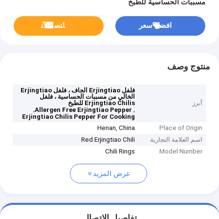
مسببات الحساسية للطبخ
افضل سعر
ﺎﺘﺼﻟ ﺍﻶﻧ
منتوج وصف
فلفل Erjingtiao الجاف ، فلفل Erjingtiao
الخالي من مسببات الحساسية ، فلفل
أبرز
Erjingtiao Chilis للطبخ
,
,
Allergen Free Erjingtiao Pepper
Erjingtiao Chilis Pepper For Cooking
Henan, China
Place of Origin
اسم العلامة التجارية
Red Erjingtiao Chili
Chili Rings
Model Number
عرض المزيد
تفاصيل الاتصال