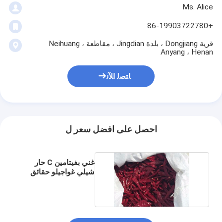
Ms. Alice
+86-19903722780
قرية Dongjiang ، بلدة Jingdian ، مقاطعة Neihuang ،
Anyang ، Henan
ﺎﺘﺼﻟ ﺍﻶﻧ
احصل على افضل سعر ل
غني بفيتامين C حار
شيلي غواجيلو حقائق
غذائية وطعم لذيذ