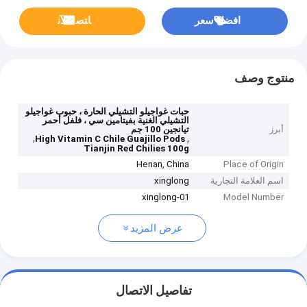
افضل سعر
ﺎﺘﺼﻟ ﺍﻶﻧ
منتوج وصف
حبات غواجيلو التشيلي الحارة ، حبوب غواجيلو
التشيلي الغنية بفيتامين سي ، فلفل أحمر
أبرز
تيانجين 100 جم
,
,
High Vitamin C Chile Guajillo Pods
Tianjin Red Chilies 100g
Henan, China
Place of Origin
اسم العلامة التجارية
xinglong
xinglong-01
Model Number
عرض المزيد
تفاصيل الاتصال