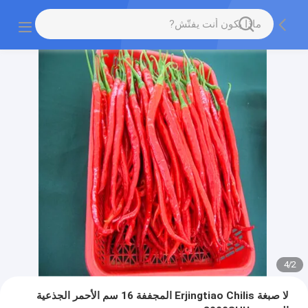
4
/
2
لا صبغة Erjingtiao Chilis المجففة 16 سم الأحمر الجذعية