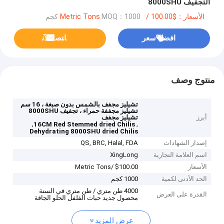
التجفيف 8000SHU
الأسعار：$100.00 /Metric Tons
MOQ：1000 كجم
افضل سعر
ﺎﺘﺼﻟ ﺍﻶﻧ
منتوج وصف
تشيليز مجفف بالشمس بدون صبغة ، 16 سم
تشيليز مجففة حمراء ، تجفيف 8000SHU
أبرز
تشيليز مجفف
,
,
16CM Red Stemmed dried Chilis
Dehydrating 8000SHU dried Chilis
إصدار الشهادات
QS, BRC, Halal, FDA
اسم العلامة التجارية
XingLong
الأسعار
$100.00 /Metric Tons
الحد الأدنى لكمية
1000 كجم
4000 طن متري / طن متري في السنة
القدرة على العرض
محصول جديد حبات الفلفل الحلو الجافة
عرض المزيد