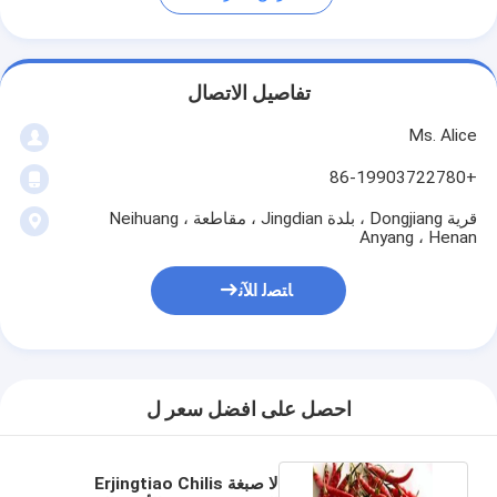
تفاصيل الاتصال
Ms. Alice
+86-19903722780
قرية Dongjiang ، بلدة Jingdian ، مقاطعة Neihuang ،
Anyang ، Henan
ﺎﺘﺼﻟ ﺍﻶﻧ
احصل على افضل سعر ل
لا صبغة Erjingtiao Chilis