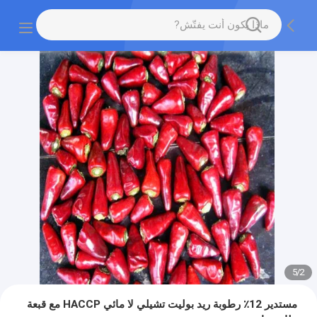
5
/
2
مستدير 12٪ رطوبة ريد بوليت تشيلي لا مائي HACCP مع قبعة