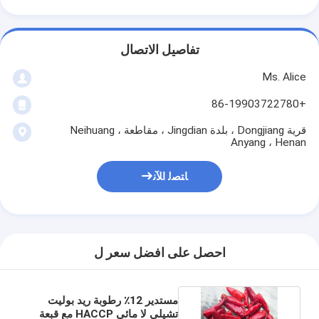
تفاصيل الاتصال
Ms. Alice
+86-19903722780
قرية Dongjiang ، بلدة Jingdian ، مقاطعة Neihuang ،
Anyang ، Henan
ﺎﺘﺼﻟ ﺍﻶﻧ
احصل على افضل سعر ل
مستدير 12٪ رطوبة ريد بوليت
تشيلي لا مائي HACCP مع قبعة