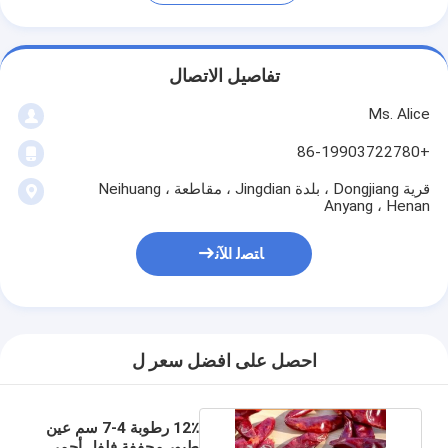
تفاصيل الاتصال
Ms. Alice
+86-19903722780
قرية Dongjiang ، بلدة Jingdian ، مقاطعة Neihuang ،
Anyang ، Henan
ﺎﺘﺼﻟ ﺍﻶﻧ
احصل على افضل سعر ل
12٪ رطوبة 4-7 سم عين
طيور مجففة فلفل أحمر