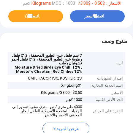
الأسعار：$0.50 - $3.00/Kilograms
MOQ：1000 كجم
افضل سعر
ﺎﺘﺼﻟ ﺍﻶﻧ
منتوج وصف
7 سم فلفل عين الطيور المجففة ، 12٪ فلفل
رطوبة عين الطيور المجففة ، 12٪ فلفل أحمر
أبرز
تشوتيان رطب
,
,
12% Moisture Dried Birds Eye Chilli
12% Moisture Chaotian Red Chilies
إصدار الشهادات
GMP, HACCP, ISO, KOSHER, QS
اسم العلامة التجارية
XingLong01
الأسعار
$0.50 - $3.00/Kilograms
الحد الأدنى لكمية
1000 كجم
4000 طن متري / طن متري سنويا تصدير إلى
القدرة على العرض
الولايات المتحدة الأمريكية الفلفل الحار
المجفف الأحمر والأخضر
عرض المزيد