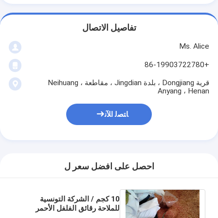
تفاصيل الاتصال
Ms. Alice
+86-19903722780
قرية Dongjiang ، بلدة Jingdian ، مقاطعة Neihuang ،
Anyang ، Henan
ﺎﺘﺼﻟ ﺍﻶﻧ
احصل على افضل سعر ل
10 كجم / الشركة التونسية
للملاحة رقائق الفلفل الأحمر
الحار 5 * 8 شبكة 20000 شو