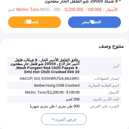
* 8 شبكة 20000 شو الفلفل الحار مطحون
الأسعار：$100.00 - $2,200.00/Metric Tons
MOQ：200 كجم
افضل سعر
ﺎﺘﺼﻟ ﺍﻶﻧ
منتوج وصف
رقائق الفلفل الأحمر الحار ، 8 شبكات فلفل
أحمر حار لاذع ، 20000 شو فلفل حار مطحون
أبرز
,
,
8 Mesh Pungent Red Chilli Pepper
20 000 SHU Hot Chilli Crushed
إصدار الشهادات
HACCP, ISO, KOSHER,FDA,MUI,BRC
اسم العلامة التجارية
Beibei Hong Chilli Crushed
الأسعار
$100.00 - $2,200.00/Metric Tons
الحد الأدنى لكمية
200 كجم
القدرة على العرض
500 طن متري / طن متري شهريا
عرض المزيد