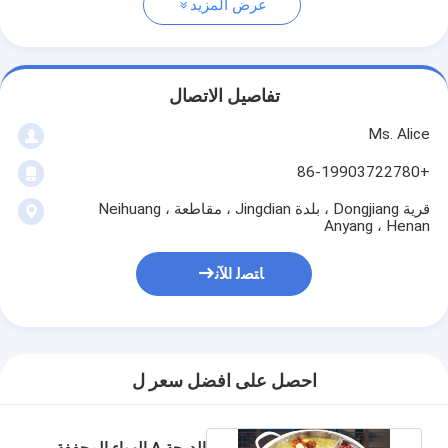
عرض المزيد
تفاصيل الاتصال
Ms. Alice
+86-19903722780
قرية Dongjiang ، بلدة Jingdian ، مقاطعة Neihuang ،
Anyang ، Henan
ﺎﺘﺼﻟ ﺍﻶﻧ
احصل على افضل سعر ل
الدرجة A الهواء المجففة