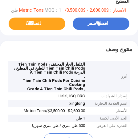
المطبخ
الأسعار：$2,600.00 - $3,500.00/Metric Tons
MOQ：1 طن
افضل سعر
ﺎﺘﺼﻟ ﺍﻶﻧ
منتوج وصف
الفلفل الحار المجفف Tien Tsin Pods ،
Tien Tsin Chili Pods للطبخ في المطبخ ،
الدرجة A Tien Tsin Chili Pods
أبرز
,
Tien Tsin Chili Pods For Cuisine
Cooking
,
Grade A Tien Tsin Chili Pods
إصدار الشهادات
Halal, ISO, BRC
اسم العلامة التجارية
xinglong
الأسعار
$2,600.00 - $3,500.00/Metric Tons
الحد الأدنى لكمية
1 طن
القدرة على العرض
500 طن متري / طن متري شهريا