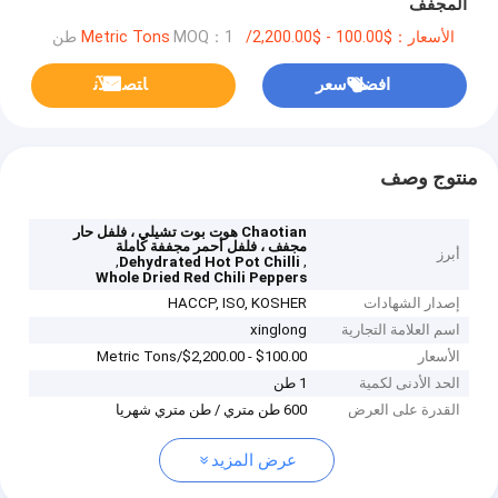
المجفف
الأسعار：$100.00 - $2,200.00/Metric Tons
MOQ：1 طن
افضل سعر
ﺎﺘﺼﻟ ﺍﻶﻧ
منتوج وصف
Chaotian هوت بوت تشيلي ، فلفل حار
مجفف ، فلفل أحمر مجففة كاملة
أبرز
,
,
Dehydrated Hot Pot Chilli
Whole Dried Red Chili Peppers
إصدار الشهادات
HACCP, ISO, KOSHER
اسم العلامة التجارية
xinglong
الأسعار
$100.00 - $2,200.00/Metric Tons
الحد الأدنى لكمية
1 طن
القدرة على العرض
600 طن متري / طن متري شهريا
عرض المزيد