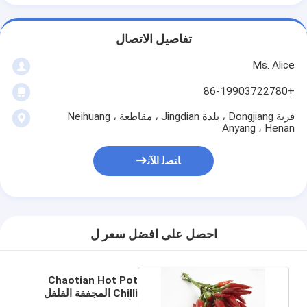
تفاصيل الاتصال
Ms. Alice
+86-19903722780
قرية Dongjiang ، بلدة Jingdian ، مقاطعة Neihuang ،
Anyang ، Henan
ﺎﺘﺼﻟ ﺍﻶﻧ
احصل على افضل سعر ل
Chaotian Hot Pot
Chilli المجففة الفلفل
الأحمر الحار المجفف