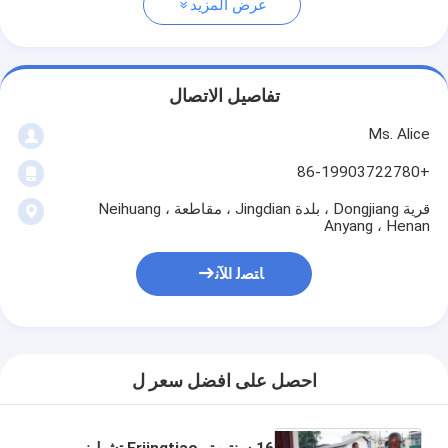
عرض المزيد
تفاصيل الاتصال
Ms. Alice
+86-19903722780
قرية Dongjiang ، بلدة Jingdian ، مقاطعة Neihuang ،
Anyang ، Henan
ﺎﺘﺼﻟ ﺍﻶﻧ
احصل على افضل سعر ل
16 سنتيمتر Erjingtiao تشيليز