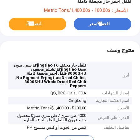
فلفل أحمر حار مجففة كاملة
الأسعار：$100.00 - $1,400.00/Metric Tons
افضل سعر
ﺎﺘﺼﻟ ﺍﻶﻧ
منتوج وصف
فلفل حار مجفف Erjingtiao 16 سم ، بدون
صبغة Erjingtiao تشيليز مجفف ،
8000SHU فلفل أحمر مجففة كاملة
أبرز
,
,
No Pigment Erjingtiao Dried Chilis
8000SHU Whole Dried Red Chili
Peppers
إصدار الشهادات
QS, BRC, Halal, FDA
اسم العلامة التجارية
XingLong
الأسعار
$100.00 - $1,400.00/Metric Tons
4000 طن متري / طن متري سنويًا محصول
القدرة على العرض
جديد قرون الفلفل الحلو الجافة الحارة
تفاصيل التغليف
كيس من الجوت أو كيس منسوج PP