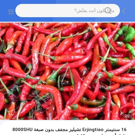
2
/
2
16 سنتيمتر Erjingtiao تشيليز مجفف بدون صبغة 8000SHU