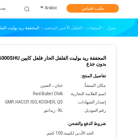
Arabic
بيت
طلب اقتباس
منزل
المنتجات
الفلفل الأحمر المجفف
المجففة ريد بوليت الفلفل الحار 
المجففة ريد بوليت الفلفل الحار فلفل كايين 
بدون جذع
تفاصيل المنتج:
مكان المنشأ:
خنان ، الصين
اسم العلامة التجارية:
Red Bullet Chilli
إصدار الشهادات:
GMP, HACCP, ISO, KOSHER, QS
رقم الموديل:
XL- زيدانتو
شروط الدفع والشحن:
الحد الأدنى لكمية:
100 كجم