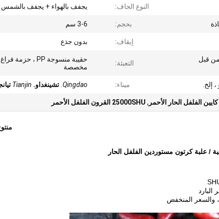
النوع الجاف:
يجفف بالهواء + يجفف بالشمس
ذة
بحجم:
3-6 سم
إيقاف:
بدون جذع
من قبل
حقيبة منسوجة PP ، حزمة فرا
التعبئة:
مخصصة
، إلخ.
ميناء:
Qingdao.
تشينغداو.
Tianjin
تيان
كايين الفلفل الحار الأحمر
,
25000SHU القرون الفلفل الأحمر
منتو
البارد
 ، والسعر المنخفض