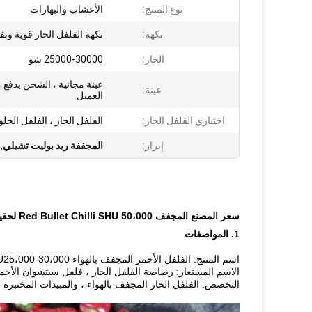
نوع المنتج:
الأعشاب والبهارات
نكهة:
نكهة الفلفل الحار قوية ونفا
الحار:
25000-30000 شو
عينة مجانية ، الشحن يدفع 
عينة:
العميل
اختياري الفلفل الحار:
الفلفل الحار ، الفلفل الحلو 
إبراز:
المجففة ريد بوليت تشيلي
,
سعر المصنع المجفف Red Bullet Chilli SHU 50،000 لحقيبة / علبة كرتون مستوردين الفلفل الحار
1. المواصفات
اسم المنتج: الفلفل الأحمر المجفف بالهواء SHU25،000-30،000
الاسم المستعار: رصاصة الفلفل الحار ، فلفل سيتشوان الأحمر 
التخصص: الفلفل الحار المجفف بالهواء ، والمبيدات المختبرة