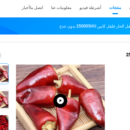
منتجات
أشرطة فيديو
معلومات عنا
اتصل بنا
أخبار
فلفل كايين 25000SHU بدون جذع
25000SHU