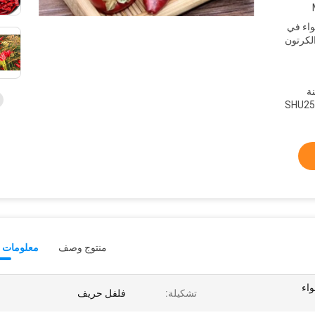
واء في
في الكرتون
نة
فف بالهواء SHU25،000-
منتوج وصف
معلومات ت
واء
تشكيلة:
فلفل حريف