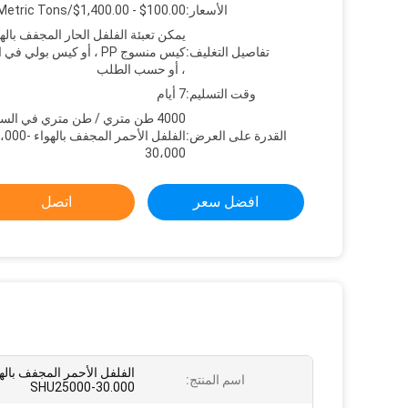
الأسعار:
$100.00 - $1,400.00/Metric Tons
يمكن تعبئة الفلفل الحار المجفف باله
تفاصيل التغليف:
كيس منسوج PP ، أو كيس بولي 
، أو حسب الطلب
وقت التسليم:
7 أيام
4000 طن متري / طن متري في الس
القدرة على العرض:
الفلفل الأحمر المج
30،000
افضل سعر
اتصل
الفلفل الأحمر المجفف باله
اسم المنتج:
SHU25000-30.000