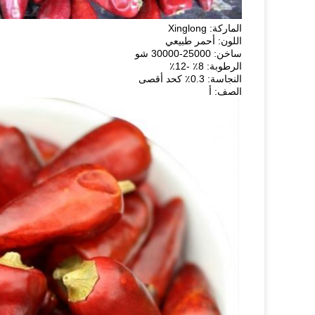
الماركة: Xinglong
اللون: أحمر طبيعي
ساخن: 25000-30000 شو
الرطوبة: 8٪ -12٪
النجاسة: 0.3٪ كحد أقصى
الصف: أ