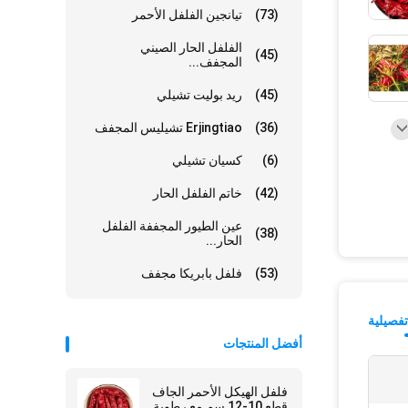
(73)
تيانجين الفلفل الأحمر
الفلفل الحار الصيني
(45)
المجفف...
(45)
ريد بوليت تشيلي
(36)
Erjingtiao تشيليس المجفف
(6)
كسيان تشيلي
(42)
خاتم الفلفل الحار
عين الطيور المجففة الفلفل
(38)
الحار...
(53)
فلفل بابريكا مجفف
فصيلية
أفضل المنتجات
فلفل الهيكل الأحمر الجاف
قطع 10-12 سم مع رطوبة