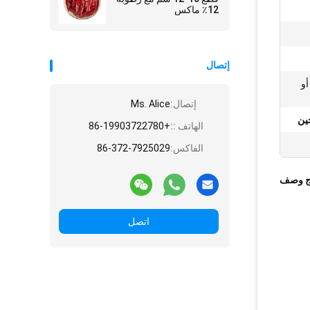
12٪ ماكس
إتصال
غ أو
إتصال:
Ms. Alice
جين
الهاتف ::
+86-19903722780
الفاكس:
86-372-7925029
ج وصف
اتصل