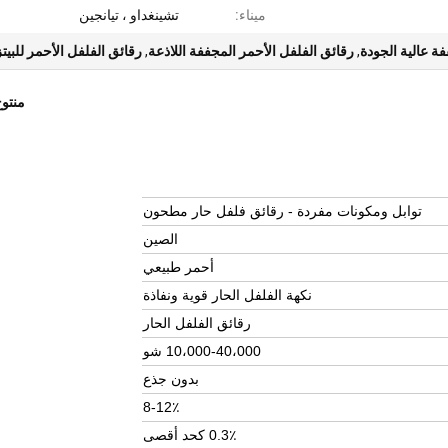
ميناء:
تشينغداو ، تيانجين
ة عالية الجودة
,
رقائق الفلفل الأحمر المجففة اللاذعة
,
رقائق الفلفل الأحمر للبيتز
منتو
توابل ومكونات مفردة - رقائق فلفل حار مطحون
الصين
أحمر طبيعي
نكهة الفلفل الحار قوية ونفاذة
رقائق الفلفل الحار
10،000-40،000 شو
بدون جذع
8-12٪
0.3٪ كحد أقصى