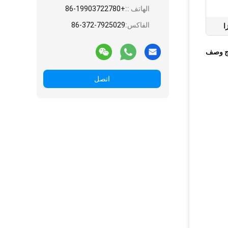
الهاتف ::
+86-19903722780
الفاكس:
86-372-7925029
ا
ج وصف
اتصل