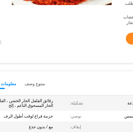
طلب
أعشاب
حار
منتوج وصف
معلومات ت
رقائق الفلفل الحار الخشن ، الف
ذعة
تشكيلة:
الحار المسحوق الناعم ، إلخ
لشمس
نوصي:
حزمة فراغ لوقت أطول الرف
إيقاف:
مع / بدون جذع