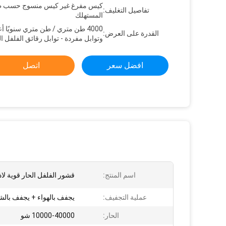
كيس مفرغ غير كيس منسوج حسب 
تفاصيل التغليف:
المستهلك
4000 طن متري / طن متري سنويًا 
القدرة على العرض:
وتوابل مفردة - توابل رقائق الفلفل ال
افضل سعر
اتصل
اسم المنتج:
قشور الفلفل الحار قوية لا
عملية التجفيف:
يجفف بالهواء + يجفف با
الحار:
10000-40000 شو