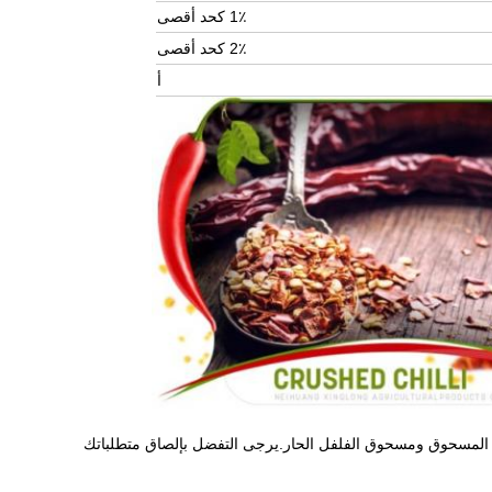
1٪ كحد أقصى
2٪ كحد أقصى
أ
ار المسحوق ومسحوق الفلفل الحار.يرجى التفضل بإلصاق متطلباتك