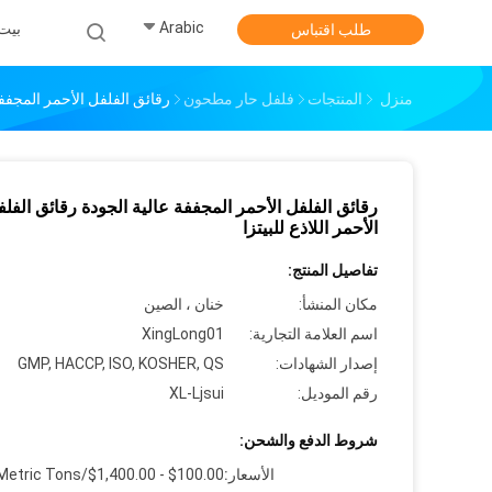
Arabic
بيت
طلب اقتباس
منزل
المنتجات
فلفل حار مطحون
رقائق الفلفل الأحمر المجففة 
رقائق الفلفل الأحمر المجففة عالية الجودة رقائق الفل
الأحمر اللاذع للبيتزا
تفاصيل المنتج:
مكان المنشأ:
خنان ، الصين
اسم العلامة التجارية:
XingLong01
إصدار الشهادات:
GMP, HACCP, ISO, KOSHER, QS
رقم الموديل:
XL-Ljsui
شروط الدفع والشحن:
الأسعار:
$100.00 - $1,400.00/Metric Tons