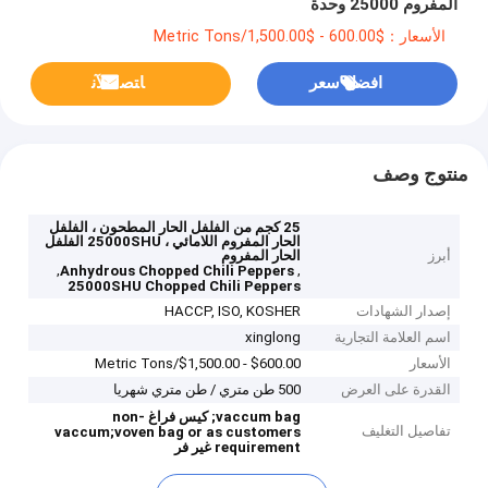
المفروم 25000 وحدة
الأسعار：$600.00 - $1,500.00/Metric Tons
افضل سعر
ﺎﺘﺼﻟ ﺍﻶﻧ
منتوج وصف
25 كجم من الفلفل الحار المطحون ، الفلفل
الحار المفروم اللامائي ، 25000SHU الفلفل
أبرز
الحار المفروم
,
,
Anhydrous Chopped Chili Peppers
25000SHU Chopped Chili Peppers
إصدار الشهادات
HACCP, ISO, KOSHER
اسم العلامة التجارية
xinglong
الأسعار
$600.00 - $1,500.00/Metric Tons
القدرة على العرض
500 طن متري / طن متري شهريا
vaccum bag;
كيس فراغ
non-
تفاصيل التغليف
vaccum;voven bag or as customers
requirement
غير فر