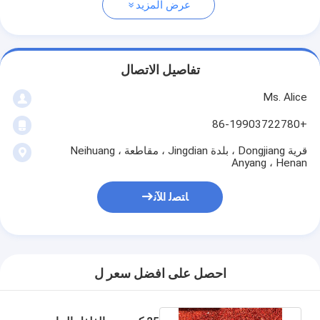
عرض المزيد
تفاصيل الاتصال
Ms. Alice
+86-19903722780
قرية Dongjiang ، بلدة Jingdian ، مقاطعة Neihuang ،
Anyang ، Henan
ﺎﺘﺼﻟ ﺍﻶﻧ
احصل على افضل سعر ل