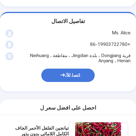
تفاصيل الاتصال
Ms. Alice
+86-19903722780
قرية Dongjiang ، بلدة Jingdian ، مقاطعة Neihuang ،
Anyang ، Henan
ﺎﺘﺼﻟ ﺍﻶﻧ
احصل على افضل سعر ل
تيانجين الفلفل الأحمر الجاف
الكامل اللامائى بدون بذور