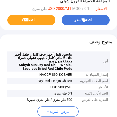
المجففة الحمراء القرون شيلي
الأسعار：USD 2000/MT
MOQ：0.1 طن متري
افضل سعر
ﺎﺘﺼﻟ ﺍﻶﻧ
منتوج وصف
تيانجين فلفل أحمر جاف كامل ، فلفل أحمر
جاف لا مائي كامل ، حبوب تشيلي حمراء
أبرز
مجففة بدون بذور
,
,
Anhydrous Dry Red Chilli Whole
Seedless Dried Red Chile Pods
إصدار الشهادات
HACCP, ISO, KOSHER
اسم العلامة التجارية
Dry Red Tianjin Chilies
الأسعار
USD 2000/MT
الحد الأدنى لكمية
0.1 طن متري
القدرة على العرض
500 طن متري / طن متري شهريا
عرض المزيد