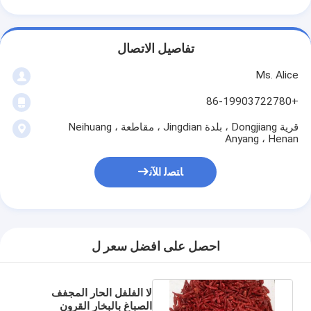
تفاصيل الاتصال
Ms. Alice
+86-19903722780
قرية Dongjiang ، بلدة Jingdian ، مقاطعة Neihuang ،
Anyang ، Henan
ﺎﺘﺼﻟ ﺍﻶﻧ
احصل على افضل سعر ل
لا الفلفل الحار المجفف
الصباغ بالبخار القرون