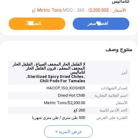
لتاماليس
الأسعار：$2,200.00/Metric Tons
MOQ：260 كغ
افضل سعر
ﺎﺘﺼﻟ ﺍﻶﻧ
منتوج وصف
لا الفلفل الحار المجفف الصباغ ، الفلفل الحار
المجفف المعقم ، قرون الفلفل الحار
أبرز
لتاماليس
,
,
Sterilized Spicy Dried Chiles
Chili Pods For Tamales
إصدار الشهادات
HACCP, ISO, KOSHER
اسم العلامة التجارية
Dried Hot Chilli
الأسعار
$2,200.00/Metric Tons
الحد الأدنى لكمية
260 كغ
القدرة على العرض
500 طن متري / طن متري شهريا
عرض المزيد