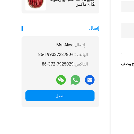
12٪ ماكس
إتصال
إتصال:
Ms. Alice
الهاتف ::
+86-19903722780
ج وصف
الفاكس:
86-372-7925029
اتصل