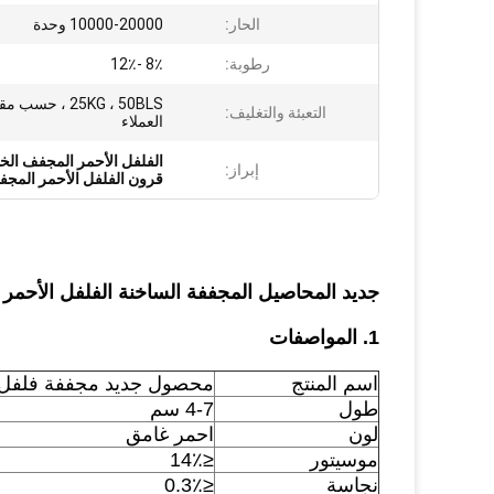
الحار:
10000-20000 وحدة
رطوبة:
8٪ -12٪
25KG ، 50BLS ، حس
التعبئة والتغليف:
العملاء
الفلفل الأحمر المجفف الخ
إبراز:
قرون الفلفل الأحمر المجفف
جديد المحاصيل المجففة الساخنة الفلفل الأحمر 
1. المواصفات
اسم المنتج
محصول جديد مجففة فلفل أ
طول
4-7 سم
لون
احمر غامق
موسيتور
≤14٪
نجاسة
≤0.3٪