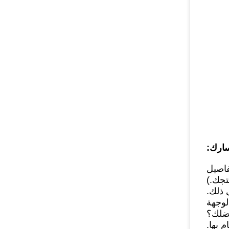
فاصيل
تجك.)