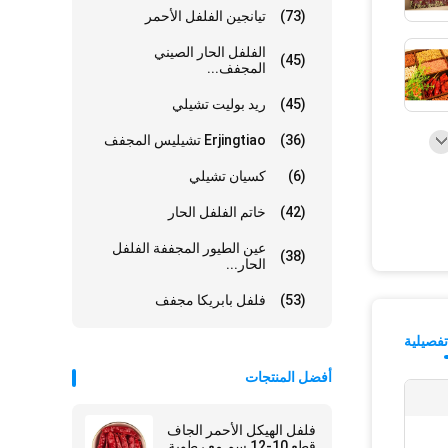
(73)
تيانجين الفلفل الأحمر
الفلفل الحار الصيني
(45)
المجفف...
(45)
ريد بوليت تشيلي
(36)
Erjingtiao تشيليس المجفف
(6)
كسيان تشيلي
(42)
خاتم الفلفل الحار
عين الطيور المجففة الفلفل
(38)
الحار...
(53)
فلفل بابريكا مجفف
فصيلية
أفضل المنتجات
فلفل الهيكل الأحمر الجاف
قطع 10-12 سم مع رطوبة