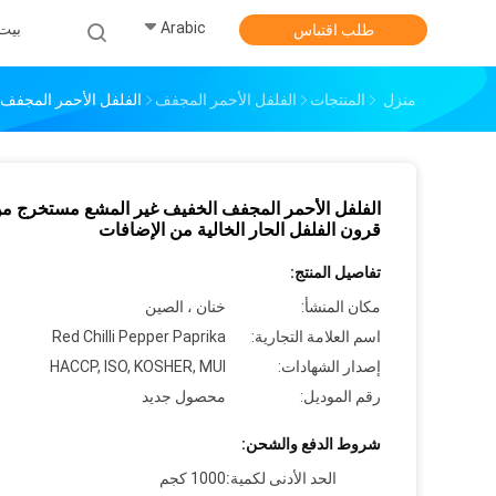
Arabic
بيت
طلب اقتباس
منزل
المنتجات
الفلفل الأحمر المجفف
الفلفل الأحمر المجفف 
الفلفل الأحمر المجفف الخفيف غير المشع مستخرج م
قرون الفلفل الحار الخالية من الإضافات
تفاصيل المنتج:
مكان المنشأ:
خنان ، الصين
اسم العلامة التجارية:
Red Chilli Pepper Paprika
إصدار الشهادات:
HACCP, ISO, KOSHER, MUI
رقم الموديل:
محصول جديد
شروط الدفع والشحن:
الحد الأدنى لكمية:
1000 كجم