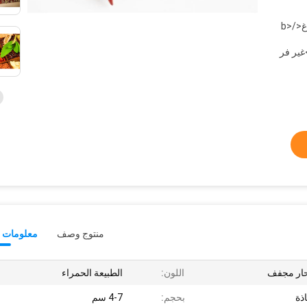
<i>vaccum bag;</i> <b>كيس فراغ</b>
منتوج وصف
معلومات ت
حار مجفف
اللون:
الطبيعة الحمراء
ذة
بحجم:
4-7 سم