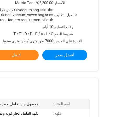
الأسعار:
$2,200.00/Metric Tons
تفاصيل التغليف:
<i>non-vaccum;voven bag or as
customers requirement</i> <b>غير فر
وقت التسليم:
10 أيام
شروط الدفع:
T / T ، D / P ، D / A ، L / C
القدرة على العرض:
7000 طن متري / طن متري سنويا
افضل سعر
اتصل
اسم المنتج:
محصول جديد فلفل أحمر 
نكهة:
نكهة الفلفل الحار قوية ونفا