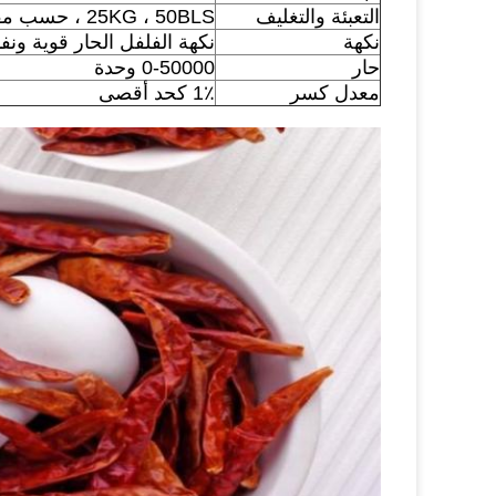
التعبئة والتغليف
25KG ، 50BLS ، حسب مقتضيات العملاء
نكهة
نكهة الفلفل الحار قوية ونفا
حار
0-50000 وحدة
معدل كسر
1٪ كحد أقصى