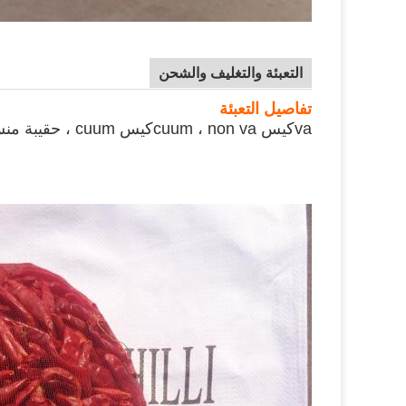
التعبئة والتغليف والشحن
تفاصيل التعبئة
va
كيس cuum ، non va
كيس cuum ، حقيبة منسوجة PP أو حسب طلب العملاء