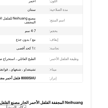
اللون:
أحمر
مدة الصلاحية:
سنتان
مصنع Neihuang لل
اسم المنتج:
المجفف
بحجم:
4-7 سم
إيقاف:
مع / بدون جذع
نجاسة:
1٪ كحد أقصى
وظيفة الفلفل الأحمر:
الطبخ العائلي ، استخراج ص
ميناء:
تشينغداو ، شنغهاي ، قوانغ
إبراز:
8000SHU فلفل أحمر مجففة
Neihuang المجففة الفلفل الأحمر الحار مصنع الفلفل أربول تشيلي يوننان الفلفل الحار الفلفل الحار الفلفل الحار صغير
مكان المنشأ