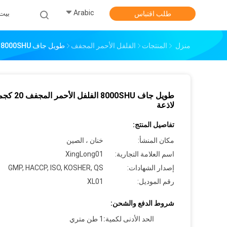
Arabic
بيت
طلب اقتباس
منزل
المنتجات
الفلفل الأحمر المجفف
طويل جاف 8000SHU الفلفل الأحمر المجفف 20 كجم نكهة لاذعة
طويل جاف 8000SHU الفل
لاذعة
تفاصيل المنتج:
مكان المنشأ:
خنان ، الصين
اسم العلامة التجارية:
XingLong01
إصدار الشهادات:
GMP, HACCP, ISO, KOSHER, QS
رقم الموديل:
XL01
شروط الدفع والشحن:
الحد الأدنى لكمية:
1 طن متري