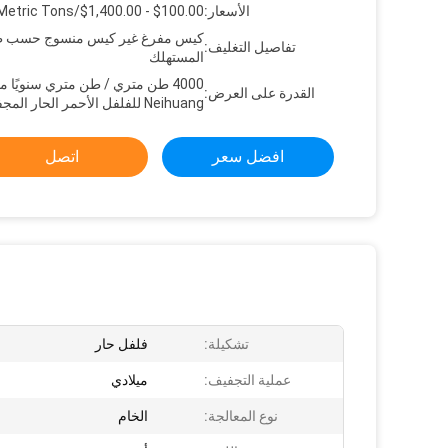
الأسعار:
$100.00 - $1,400.00/Metric Tons
كيس مفرغ غير كيس منسوج حسب 
تفاصيل التغليف:
المستهلك
4000 طن متري / طن متري سنويًا 
القدرة على العرض:
Neihuang للفلفل الأحمر الحار المجفف
افضل سعر
اتصل
تشكيلة:
فلفل حار
عملية التجفيف:
ميلادي
نوع المعالجة:
الخام