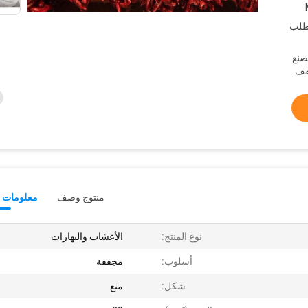
طلب
مصنع
منتوج وصف
معلومات ت
نوع المنتج:
الأعشاب والبهارات
أسلوب:
مجففة
شكل:
منع