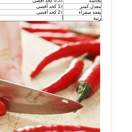
نجاسة
0.3٪ كحد أقصى
معدل كسر
1٪ كحد أقصى
بقعة صفراء
2٪ كحد أقصى
رتبة
أ