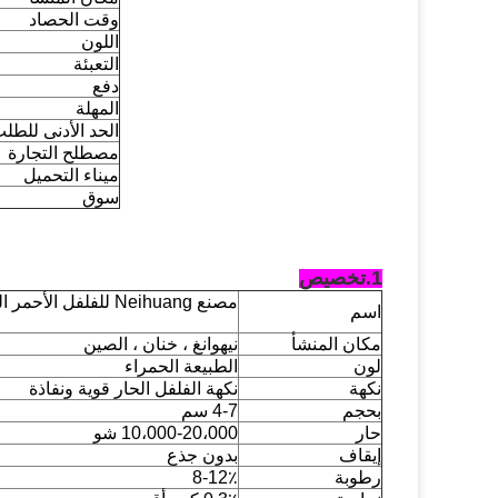
وقت الحصاد
اللون
التعبئة
دفع
المهلة
الحد الأدنى للطل
مصطلح التجارة
ميناء التحميل
سوق
1.
تخصيص
مصنع Neihuang للفلفل الأحمر الحار المجفف
اسم
مكان المنشأ
نيهوانغ ، خنان ، الصين
لون
الطبيعة الحمراء
نكهة
نكهة الفلفل الحار قوية ونفاذة
بحجم
4-7 سم
حار
10،000-20،000 شو
إيقاف
بدون جذع
رطوبة
8-12٪