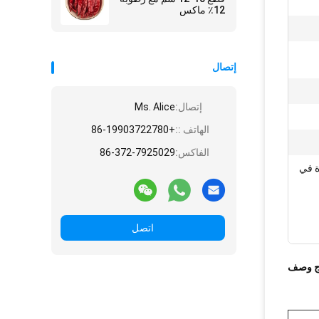
12٪ ماكس
إتصال
إتصال:
Ms. Alice
الهاتف ::
+86-19903722780
الفاكس:
86-372-7925029
ة في
اتصل
ج وصف