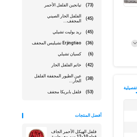
(73)
تيانجين الفلفل الأحمر
الفلفل الحار الصيني
(45)
المجفف...
(45)
ريد بوليت تشيلي
(36)
Erjingtiao تشيليس المجفف
(6)
كسيان تشيلي
(42)
خاتم الفلفل الحار
عين الطيور المجففة الفلفل
(38)
الحار...
فصيلية
(53)
فلفل بابريكا مجفف
أفضل المنتجات
فلفل الهيكل الأحمر الجاف
قطع 10-12 سم مع رطوبة