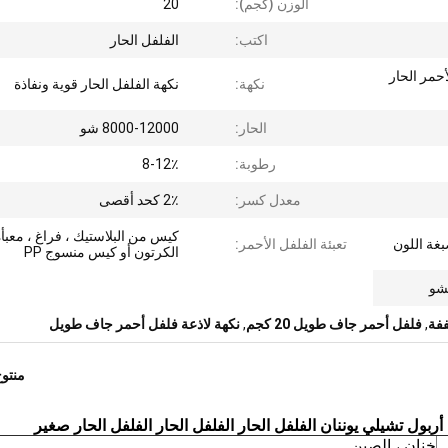
الوزن (كجم):
20
اكتب:
الفلفل الحار
فلفل الأحمر الحار
نكهة:
نكهة الفلفل الحار قوية ونفاذة
الحار:
8000-12000 شو
رطوبة:
8-12٪
معدل كسر:
2٪ كحد أقصى
كيس من البلاستيك ، فراغ ، معبأ
بغة اللون
تعبئة الفلفل الأحمر:
الكرتون أو كيس منسوج PP
تشو
,
فلفل أحمر جاف طويل 20 كجم
,
نكهة لاذعة فلفل أحمر جاف طويل
منتو
خنان ، الصين.