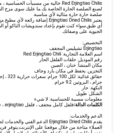
Red Erjingtiao Chilis خالية من مسببات 
لصنع الصلصة الحارة الخاصة بك.ما عليك سوى مزج ال
صلصة حارة حارة مثالية لأي مناسبة.
أي طبق.سواء كنت تقوم بإعداد سندويشات التاكو أو الف
الحيوية على وصفاتك.
التخصيص:
Erjingtiao تشيليس المجفف
اسم العلامة التجارية: Red Erjingtiao Chili
رقم الموديل: حلقات الفلفل الحار
مكان المنشأ: خنان ، الصين
التخزين: يحفظ في مكان بارد وجاف
جرام ، البروتين 9.2 جرام.
النكهة: حار
الشكل: طويل
معلومات مسببة للحساسية: لا شيء
الكلمات الدالة:
فلفل كامل مجفف ، فلفل erjingtiao ، فلفل كامل مجفف ، فلفل أحمر ، حار
الدعم والخدمات:
يقدم Erjingtiao Dried Chilis الد
العملاء متاحة من خلال موقعنا على الإنترنت.يتوفر فريق
نقدم أيضًا خدمات استكشاف الأخطاء وإصلاحها والإصلا