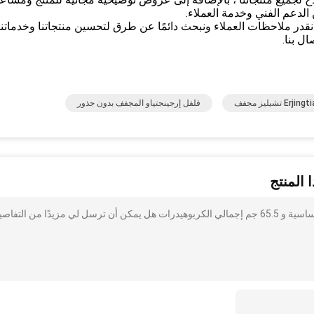
الدعم الفني وخدمة العملاء.
قدر ملاحظات العملاء ونبحث دائمًا عن طرق لتحسين منتجاتنا وخدماتنا.
ل بنا.
فلفل إرجينجتياو المجفف بدون جذور
 المنتج
أنا مهتم بذلك فلفل إرجينجتياو جاف بدون معلومات مسببة للحساسية و 65.5 جم إجمالي الكربوهيدرات هل يمكن أن ترسل لي مزيدًا من التف