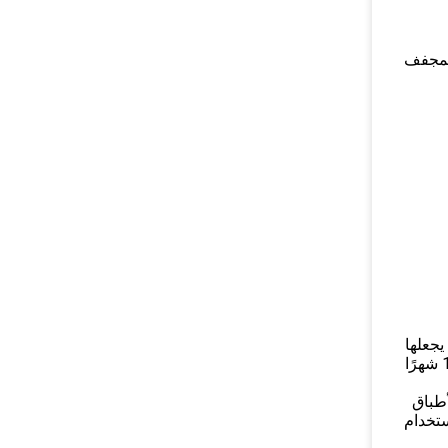
على شكل حلقات ، مما يجعلها
أسهل في الطهي وأسهل في التخزين.لديهم نكهة حارة وقوام جاف سيجعل أي طبق ينبض بالحياة.مع فترة صلاحية تصل إلى 12 شهرًا
لأطباق
ستخدام