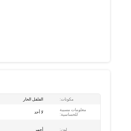
مكونات:
الفلفل الحار
معلومات مسببة
لا أحد
للحساسية:
لون:
أحمر