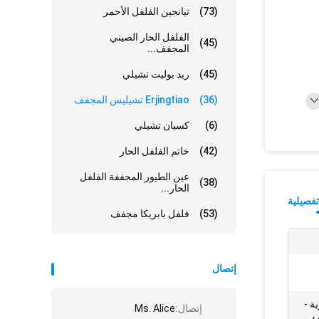
(73)
تيانجين الفلفل الأحمر
الفلفل الحار الصيني
(45)
المجفف...
(45)
ريد بوليت تشيلي
(36)
Erjingtiao تشيليس المجفف
(6)
كسيان تشيلي
(42)
خاتم الفلفل الحار
عين الطيور المجففة الفلفل
(38)
الحار...
فصيلية
(53)
فلفل بابريكا مجفف
إتصال
ية -
إتصال:
Ms. Alice
 جرام ،