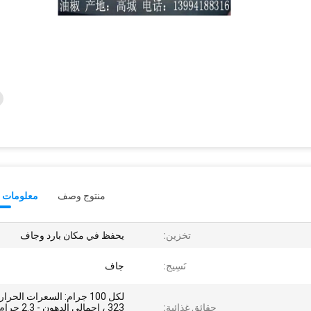
منتوج وصف
معلومات ت
تخزين:
يحفظ في مكان بارد وجاف
نَسِيج:
جاف
لكل 100 جرام: السعرات الحرار
حقائق غذائية:
323 ، إجمالي الدهون - 2.3