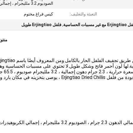
الصوديوم 3.2 ملليجرام ، إجمالي الك
التعبئة والتغليف:
كيس فراغ مختوم
E مع غير مسببات الحساسية
,
فلفل Erjingtiao طويل
منتو
Erjingtiao Dried Chilis هو منتج مشهور يتم تصنيعه عن طريق تجفيف الفلفل الحار بالكامل.ومن المعرو
كهة والتغذية.لها لون أحمر فاتح وشكل طويل.لا تحتوي على مسببات الحساسية و
صحية للغاية.الحقائق الغذائية لكل 100 جرام 