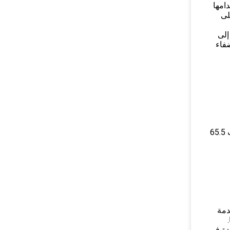
دامها
لى
 نكهة إلى
فاء
حقائق غذائية: لكل 100 جرام: سعرات حرارية 323 ، إجمالي الدهون 2.3 جرام ، الصوديوم 3.2 ملليجرام ، إجمالي الكربوهيدرات 65.5
خدمة
دة في