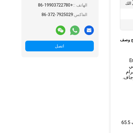
الهاتف ::
+86-19903722780
الفاكس:
86-372-7925029
ج وصف
اتصل
ف أيضًا باسم Erjingtiao
هي
هي 323 سعرة حرارية ، 2.3 جرام دهون إجمالية ، 3.2 ملليجرام صوديوم ، 65.5 جرام
حقائق غذائية: لكل 100 جرام: سعرات حرارية 323 ، إجمالي الدهون 2.3 جرام ، الصوديوم 3.2 ملليجرام ، إجمالي الكربوهيدرات 65.5