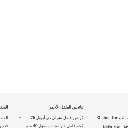
تيانجين الفلفل الأحمر
الفلف
قرية Dongjiang ، بلدة Jingdian
كوشير فلفل تشيلي دي أربول 25
الفلف
كجم فلفل حار مجفف بطول 40 ملم
قصير 
Neihuang ، Anyang ،