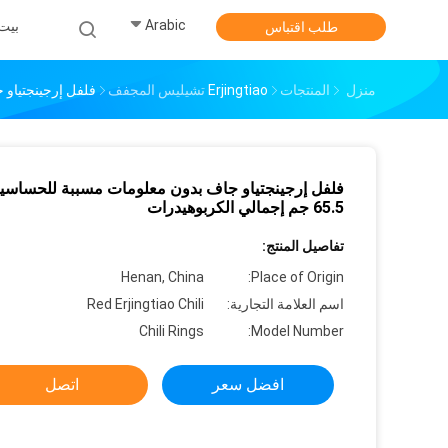
Arabic
بيت
طلب اقتباس
منزل
المنتجات
Erjingtiao تشيليس المجفف
فلفل إرجينجتياو جاف بدون
فلفل إرجينجتياو جاف بدون معلومات مسببة للحساسية
65.5 جم إجمالي الكربوهيدرات
تفاصيل المنتج:
Henan, China
Place of Origin:
اسم العلامة التجارية:
Red Erjingtiao Chili
Chili Rings
Model Number:
افضل سعر
اتصل