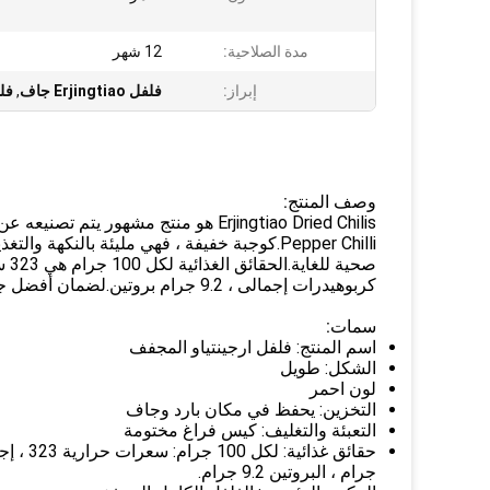
مدة الصلاحية:
12 شهر
إبراز:
فلفل Erjingtiao جاف
,
فلفل rjingtiao
وصف المنتج:
Pepper Chilli.كوجبة خفيفة ، فهي مليئة بالن
كربوهيدرات إجمالى ، 9.2 جرام بروتين.لضمان أفضل جودة من فلفل Erjingtiao Dried Chillis ، يوصى بتخزينه في مكان بارد وجاف.
سمات:
اسم المنتج: فلفل ارجينتياو المجفف
الشكل: طويل
لون احمر
التخزين: يحفظ في مكان بارد وجاف
التعبئة والتغليف: كيس فراغ مختومة
جرام ، البروتين 9.2 جرام.