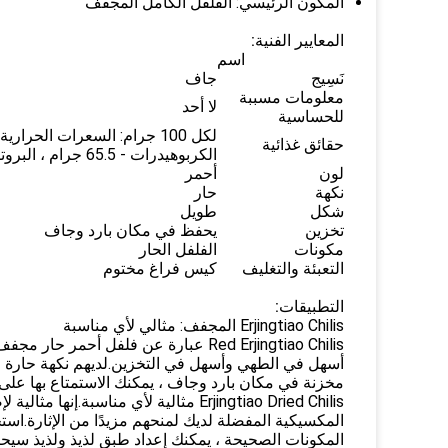
المكون الرئيسي: الفلفل الكامل المجفف
المعايير الفنية:
اسم
نَسِيج
جاف
معلومات مسببة
لا أحد
للحساسية
حقائق غذائية
الكربوهيدرات - 65.5 جرام ، البروتين - 9.2 جرام.
لون
أحمر
نكهة
حار
شكل
طويل
تخزين
يحفظ في مكان بارد وجاف
مكونات
الفلفل الحار
التعبئة والتغليف
كيس فراغ مختوم
التطبيقات:
Erjingtiao Chilis المجفف: مثالي لأي مناسبة
مخزنة في مكان بارد وجاف ، يمكنك الاستمتاع بها على 
Erjingtiao Dried Chilis مثالية لأي منا
المكسيكية المفضلة لديك لمنحهم مزيدًا من الإثارة.اس
المكونات الصحيحة ، يمكنك إعداد طبق لذيذ ولذيذ سيح