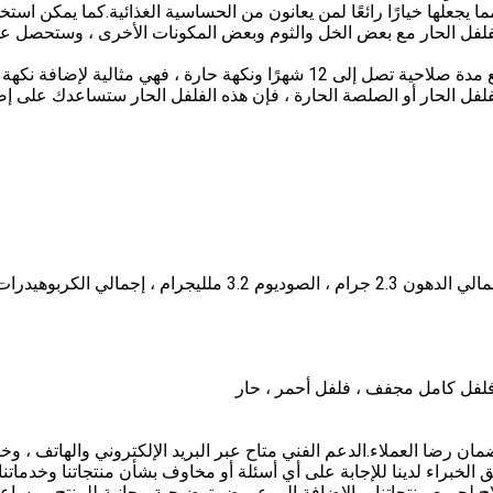
الحساسية ، مما يجعلها خيارًا رائعًا لمن يعانون من الحساسية الغذائية.كما يمكن استخ
فلفل الحار مع بعض الخل والثوم وبعض المكونات الأخرى ، وستحصل ع
يعتبر Erjingtiao Dried Chilis إضافة رائعة لأي مطبخ.مع مدة صلاحية تصل إلى 12 شهرًا ونكهة حارة ، فهي مثالية لإضافة
لفل الحار أو الصلصة الحارة ، فإن هذه الفلفل الحار ستساعدك على إض
عم الفني والخدمات لضمان رضا العملاء.الدعم الفني متاح عبر البريد الإلكتروني والهاتف ، و
 الخبراء لدينا للإجابة على أي أسئلة أو مخاوف بشأن منتجاتنا وخدماتنا.
ح لجميع منتجاتنا ، بالإضافة إلى عروض توضيحية مجانية للمنتج ومساع