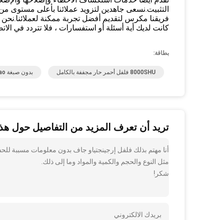
التثبيت.نسعى جاهدين لتزويد عملائنا بأعلى مستوى من 
فريقنا مكرس لتقديم أفضل تجربة ممكنة لعملائنا.نحن ن
كانت لديك أية أسئلة أو استفسارات ، فلا تتردد في الاتصا
بطاقة:
8000SHU فلفل أحمر حار مجففة بالكامل
بدون صبغة Erjingtiao تشيليز مجفف
تريد أن تعرف المزيد من التفاصيل حول هذا
مثل النوع والحجم والكمية والمواد وما إلى ذلك.
شكر!