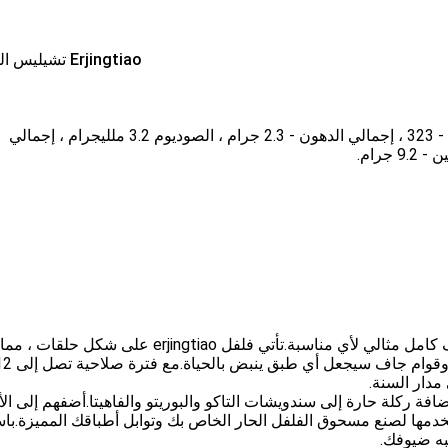
Erjingtiao تشيليس المجفف
لكل 100 جرام: السعرات الحرارية - 323 ، إجمالي الدهون - 2.3 جرام ، الصوديوم 3.2 ملليجرام ، إجمالي
Red Erjingtiao Chilis عبارة عن فلفل أحمر حار مجفف كامل مثالي لأي مناسبة.تأتي فلفل erjingtiao 
مدار السنة.
سبة.إنها مثالية لإضافة ركلة حارة إلى سندويشات التاكو والبوريتو والفاهيتا.أضفهم إلى ا
تخدمها لصنع مسحوق الفلفل الحار الخاص بك وتوابل أطباقك المميزة.با
به ضيوفك.